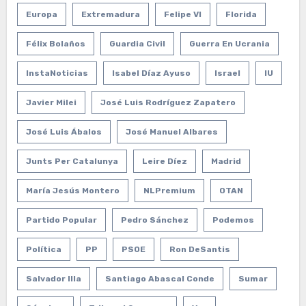
Europa
Extremadura
Felipe VI
Florida
Félix Bolaños
Guardia Civil
Guerra En Ucrania
InstaNoticias
Isabel Díaz Ayuso
Israel
IU
Javier Milei
José Luis Rodríguez Zapatero
José Luis Ábalos
José Manuel Albares
Junts Per Catalunya
Leire Díez
Madrid
María Jesús Montero
NLPremium
OTAN
Partido Popular
Pedro Sánchez
Podemos
Política
PP
PSOE
Ron DeSantis
Salvador Illa
Santiago Abascal Conde
Sumar