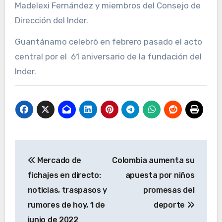
Madelexi Fernández y miembros del Consejo de
Dirección del Inder.
Guantánamo celebró en febrero pasado el acto
central por el 61 aniversario de la fundación del
Inder.
Navegación
Mercado de
Colombia aumenta su
de
fichajes en directo:
apuesta por niños
entradas
noticias, traspasos y
promesas del
rumores de hoy, 1 de
deporte
junio de 2022