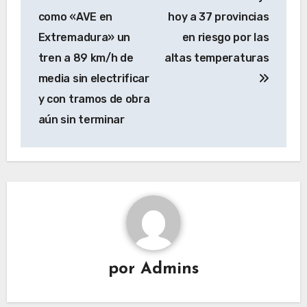
de
como «AVE en
hoy a 37 provincias
entradas
Extremadura» un
en riesgo por las
tren a 89 km/h de
altas temperaturas
media sin electrificar
y con tramos de obra
aún sin terminar
por
Admins