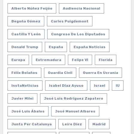
Alberto Núñez Feijóo
Audiencia Nacional
Begoña Gómez
Carles Puigdemont
Castilla Y León
Congreso De Los Diputados
Donald Trump
España
España Noticias
Europa
Extremadura
Felipe VI
Florida
Félix Bolaños
Guardia Civil
Guerra En Ucrania
InstaNoticias
Isabel Díaz Ayuso
Israel
IU
Javier Milei
José Luis Rodríguez Zapatero
José Luis Ábalos
José Manuel Albares
Junts Per Catalunya
Leire Díez
Madrid