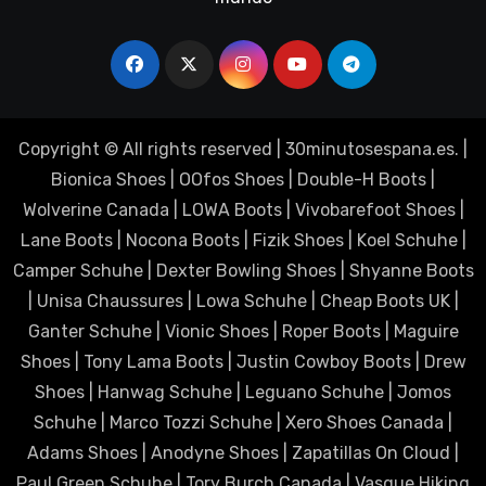
Copyright © All rights reserved
|
30minutosespana.es
. |
Bionica Shoes
|
OOfos Shoes
|
Double-H Boots
|
Wolverine Canada
|
LOWA Boots
|
Vivobarefoot Shoes
|
Lane Boots
|
Nocona Boots
|
Fizik Shoes
|
Koel Schuhe
|
Camper Schuhe
|
Dexter Bowling Shoes
|
Shyanne Boots
|
Unisa Chaussures
|
Lowa Schuhe
|
Cheap Boots UK
|
Ganter Schuhe
|
Vionic Shoes
|
Roper Boots
|
Maguire
Shoes
|
Tony Lama Boots
|
Justin Cowboy Boots
|
Drew
Shoes
|
Hanwag Schuhe
|
Leguano Schuhe
|
Jomos
Schuhe
|
Marco Tozzi Schuhe
|
Xero Shoes Canada
|
Adams Shoes
|
Anodyne Shoes
|
Zapatillas On Cloud
|
Paul Green Schuhe
|
Tory Burch Canada
|
Vasque Hiking