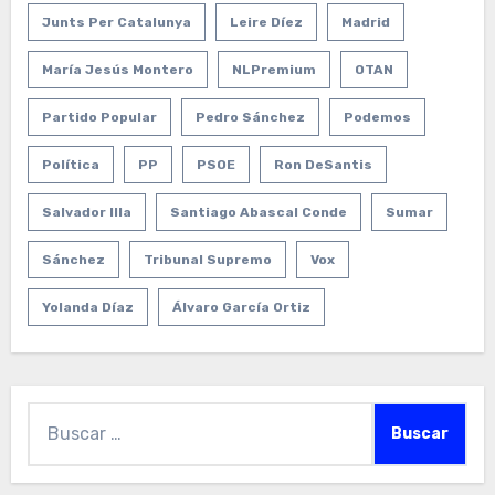
Junts Per Catalunya
Leire Díez
Madrid
María Jesús Montero
NLPremium
OTAN
Partido Popular
Pedro Sánchez
Podemos
Política
PP
PSOE
Ron DeSantis
Salvador Illa
Santiago Abascal Conde
Sumar
Sánchez
Tribunal Supremo
Vox
Yolanda Díaz
Álvaro García Ortiz
Buscar: