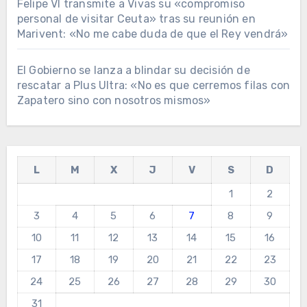
Felipe VI transmite a Vivas su «compromiso
personal de visitar Ceuta» tras su reunión en
Marivent: «No me cabe duda de que el Rey vendrá»
El Gobierno se lanza a blindar su decisión de
rescatar a Plus Ultra: «No es que cerremos filas con
Zapatero sino con nosotros mismos»
L
M
X
J
V
S
D
1
2
3
4
5
6
7
8
9
10
11
12
13
14
15
16
17
18
19
20
21
22
23
24
25
26
27
28
29
30
31