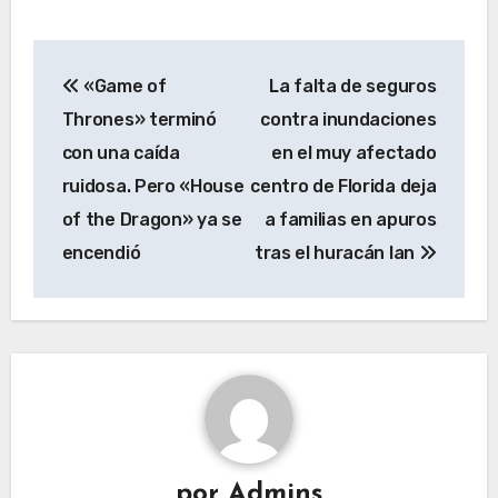
Navegación
«Game of
La falta de seguros
de
Thrones» terminó
contra inundaciones
entradas
con una caída
en el muy afectado
ruidosa. Pero «House
centro de Florida deja
of the Dragon» ya se
a familias en apuros
encendió
tras el huracán Ian
por
Admins