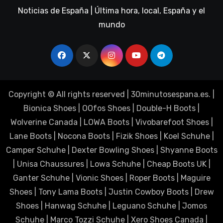
Noticias de España | Última hora, local, España y el
mundo
Copyright © All rights reserved
|
30minutosespana.es
. |
Bionica Shoes
|
OOfos Shoes
|
Double-H Boots
|
Wolverine Canada
|
LOWA Boots
|
Vivobarefoot Shoes
|
Lane Boots
|
Nocona Boots
|
Fizik Shoes
|
Koel Schuhe
|
Camper Schuhe
|
Dexter Bowling Shoes
|
Shyanne Boots
|
Unisa Chaussures
|
Lowa Schuhe
|
Cheap Boots UK
|
Ganter Schuhe
|
Vionic Shoes
|
Roper Boots
|
Maguire
Shoes
|
Tony Lama Boots
|
Justin Cowboy Boots
|
Drew
Shoes
|
Hanwag Schuhe
|
Leguano Schuhe
|
Jomos
Schuhe
|
Marco Tozzi Schuhe
|
Xero Shoes Canada
|