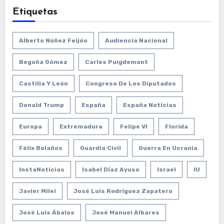
Etiquetas
Alberto Núñez Feijóo
Audiencia Nacional
Begoña Gómez
Carles Puigdemont
Castilla Y León
Congreso De Los Diputados
Donald Trump
España
España Noticias
Europa
Extremadura
Felipe VI
Florida
Félix Bolaños
Guardia Civil
Guerra En Ucrania
InstaNoticias
Isabel Díaz Ayuso
Israel
IU
Javier Milei
José Luis Rodríguez Zapatero
José Luis Ábalos
José Manuel Albares