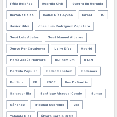
Félix Bolaños
Guardia Civil
Guerra En Ucrania
InstaNoticias
Isabel Díaz Ayuso
Israel
IU
Javier Milei
José Luis Rodríguez Zapatero
José Luis Ábalos
José Manuel Albares
Junts Per Catalunya
Leire Díez
Madrid
María Jesús Montero
NLPremium
OTAN
Partido Popular
Pedro Sánchez
Podemos
Política
PP
PSOE
Ron DeSantis
Salvador Illa
Santiago Abascal Conde
Sumar
Sánchez
Tribunal Supremo
Vox
Yolanda Díaz
Álvaro García Ortiz