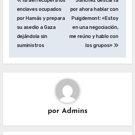
Israel recupera los
Sánchez descarta
de
enclaves ocupados
por ahora hablar con
entradas
por Hamás y prepara
Puigdemont: «Estoy
su asedio a Gaza
en una negociación,
dejándola sin
me reúno y hablo con
suministros
los grupos»
por
Admins