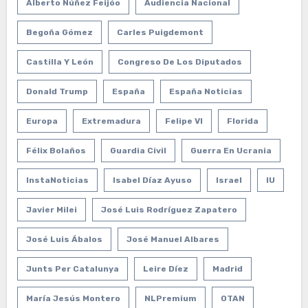
Alberto Núñez Feijóo
Audiencia Nacional
Begoña Gómez
Carles Puigdemont
Castilla Y León
Congreso De Los Diputados
Donald Trump
España
España Noticias
Europa
Extremadura
Felipe VI
Florida
Félix Bolaños
Guardia Civil
Guerra En Ucrania
InstaNoticias
Isabel Díaz Ayuso
Israel
IU
Javier Milei
José Luis Rodríguez Zapatero
José Luis Ábalos
José Manuel Albares
Junts Per Catalunya
Leire Díez
Madrid
María Jesús Montero
NLPremium
OTAN