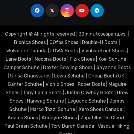
Copyright © All rights reserved
|
30minutosespana.es
. |
Bionica Shoes
|
OOfos Shoes
|
Double-H Boots
|
Wolverine Canada
|
LOWA Boots
|
Vivobarefoot Shoes
|
Lane Boots
|
Nocona Boots
|
Fizik Shoes
|
Koel Schuhe
|
Camper Schuhe
|
Dexter Bowling Shoes
|
Shyanne Boots
|
Unisa Chaussures
|
Lowa Schuhe
|
Cheap Boots UK
|
Ganter Schuhe
|
Vionic Shoes
|
Roper Boots
|
Maguire
Shoes
|
Tony Lama Boots
|
Justin Cowboy Boots
|
Drew
Shoes
|
Hanwag Schuhe
|
Leguano Schuhe
|
Jomos
Schuhe
|
Marco Tozzi Schuhe
|
Xero Shoes Canada
|
Adams Shoes
|
Anodyne Shoes
|
Zapatillas On Cloud
|
Paul Green Schuhe
|
Tory Burch Canada
|
Vasque Hiking