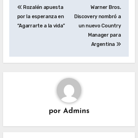
Navegación
Rozalén apuesta
Warner Bros.
de
por la esperanza en
Discovery nombró a
entradas
“Agarrarte a la vida”
un nuevo Country
Manager para
Argentina
por
Admins