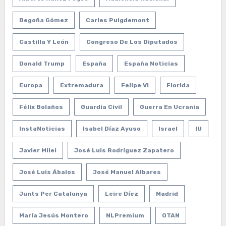
Begoña Gómez
Carles Puigdemont
Castilla Y León
Congreso De Los Diputados
Donald Trump
España
España Noticias
Europa
Extremadura
Felipe VI
Florida
Félix Bolaños
Guardia Civil
Guerra En Ucrania
InstaNoticias
Isabel Díaz Ayuso
Israel
IU
Javier Milei
José Luis Rodríguez Zapatero
José Luis Ábalos
José Manuel Albares
Junts Per Catalunya
Leire Díez
Madrid
María Jesús Montero
NLPremium
OTAN