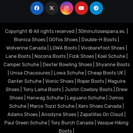
Copyright © All rights reserved
|
30minutosespana.es
. |
Bionica Shoes
|
OOfos Shoes
|
Double-H Boots
|
Wolverine Canada
|
LOWA Boots
|
Vivobarefoot Shoes
|
Lane Boots
|
Nocona Boots
|
Fizik Shoes
|
Koel Schuhe
|
Camper Schuhe
|
Dexter Bowling Shoes
|
Shyanne Boots
|
Unisa Chaussures
|
Lowa Schuhe
|
Cheap Boots UK
|
Ganter Schuhe
|
Vionic Shoes
|
Roper Boots
|
Maguire
Shoes
|
Tony Lama Boots
|
Justin Cowboy Boots
|
Drew
Shoes
|
Hanwag Schuhe
|
Leguano Schuhe
|
Jomos
Schuhe
|
Marco Tozzi Schuhe
|
Xero Shoes Canada
|
Adams Shoes
|
Anodyne Shoes
|
Zapatillas On Cloud
|
Paul Green Schuhe
|
Tory Burch Canada
|
Vasque Hiking
Boots
|