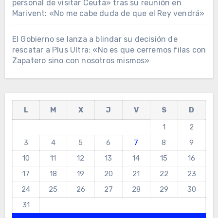
personal de visitar Ceuta» tras su reunión en
Marivent: «No me cabe duda de que el Rey vendrá»
El Gobierno se lanza a blindar su decisión de
rescatar a Plus Ultra: «No es que cerremos filas con
Zapatero sino con nosotros mismos»
L
M
X
J
V
S
D
1
2
3
4
5
6
7
8
9
10
11
12
13
14
15
16
17
18
19
20
21
22
23
24
25
26
27
28
29
30
31