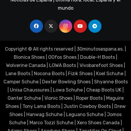
mundo
Copyright © All rights reserved
|
30minutosespana.es
. |
Bionica Shoes
|
OOfos Shoes
|
Double-H Boots
|
Wolverine Canada
|
LOWA Boots
|
Vivobarefoot Shoes
|
Lane Boots
|
Nocona Boots
|
Fizik Shoes
|
Koel Schuhe
|
Camper Schuhe
|
Dexter Bowling Shoes
|
Shyanne Boots
|
Unisa Chaussures
|
Lowa Schuhe
|
Cheap Boots UK
|
Ganter Schuhe
|
Vionic Shoes
|
Roper Boots
|
Maguire
Shoes
|
Tony Lama Boots
|
Justin Cowboy Boots
|
Drew
Shoes
|
Hanwag Schuhe
|
Leguano Schuhe
|
Jomos
Schuhe
|
Marco Tozzi Schuhe
|
Xero Shoes Canada
|
Adams Shoes
|
Anodyne Shoes
|
Zapatillas On Cloud
|