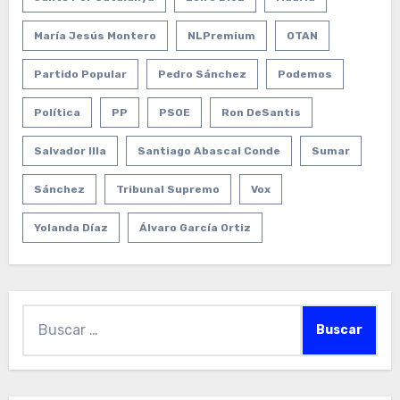
María Jesús Montero
NLPremium
OTAN
Partido Popular
Pedro Sánchez
Podemos
Política
PP
PSOE
Ron DeSantis
Salvador Illa
Santiago Abascal Conde
Sumar
Sánchez
Tribunal Supremo
Vox
Yolanda Díaz
Álvaro García Ortiz
Buscar: