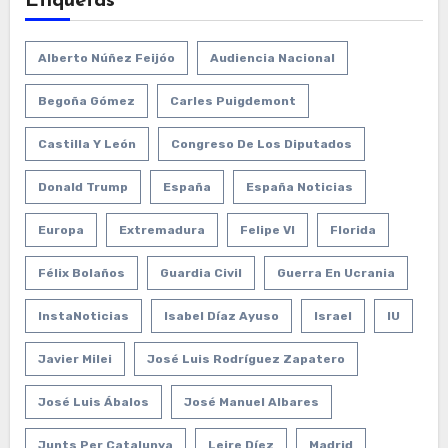
Etiquetas
Alberto Núñez Feijóo
Audiencia Nacional
Begoña Gómez
Carles Puigdemont
Castilla Y León
Congreso De Los Diputados
Donald Trump
España
España Noticias
Europa
Extremadura
Felipe VI
Florida
Félix Bolaños
Guardia Civil
Guerra En Ucrania
InstaNoticias
Isabel Díaz Ayuso
Israel
IU
Javier Milei
José Luis Rodríguez Zapatero
José Luis Ábalos
José Manuel Albares
Junts Per Catalunya
Leire Díez
Madrid