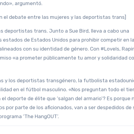
iendo», argumentó.
n el debate entre las mujeres y las deportistas trans]
as deportistas trans. Junto a Sue Bird, lleva a cabo una
 estados de Estados Unidos para prohibir competir en l
 alineados con su identidad de género. Con #LoveIs, Rapi
iso «a prometer públicamente tu amor y solidaridad co
s y los deportistas transgénero, la futbolista estadoun
idad en el fútbol masculino. «Nos preguntan todo el ti
l deporte de élite que ‘salgan del armario’? Es porque 
os por parte de los aficionados, van a ser despedidos de
l programa ‘The HangOUT’.