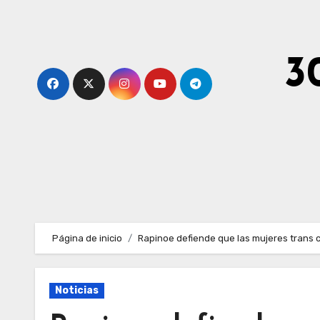
Ir
al
contenido
3
Página de inicio
Rapinoe defiende que las mujeres trans 
Noticias