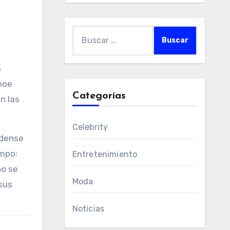
Buscar:
a
noe
Categorías
n las
Celebrity
idense
empo:
Entretenimiento
no se
Moda
 sus
Noticias