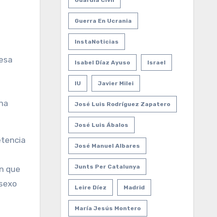
Guardia Civil
Guerra En Ucrania
InstaNoticias
Isabel Díaz Ayuso
Israel
IU
Javier Milei
una
José Luis Rodríguez Zapatero
José Luis Ábalos
etencia
José Manuel Albares
a
Junts Per Catalunya
an que
 sexo
Leire Díez
Madrid
María Jesús Montero