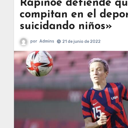
Rapinoe defiende qu
compitan en el depo
suicidando niños»
por
Admins
21 de junio de 2022