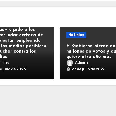
ias
y llama a la
ad» y pide a los
icos «dar certeza de
Noticias
e están empleando
 los medios posibles»
El Gobierno pierde do
luchar contra los
millones de votos y a
dios
quiere otro año más
dmins
Admins
e julio de 2026
27 de julio de 2026