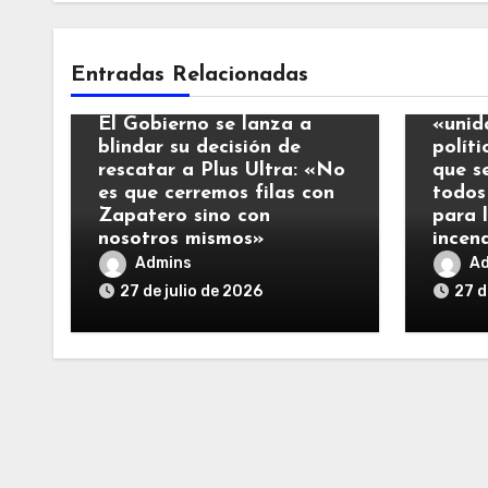
Notic
Entradas Relacionadas
Noticias
El Re
El Gobierno se lanza a
«unid
blindar su decisión de
polít
rescatar a Plus Ultra: «No
que s
es que cerremos filas con
todos
Zapatero sino con
para 
nosotros mismos»
incen
Admins
A
27 de julio de 2026
27 d