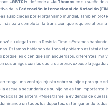
echos
LGBTQI+
, defiende a
Lia Thomas
en su sueño de a
tiva de la
Federación Internacional de Natación
(
FI
as auspiciadas por el organismo mundial. También prot
o más para completar la transición que requiere ahora la
omenzó su alegato en la Revista Time. «Estamos hablando
onas. Estamos hablando de todo el gobierno estatal ata
o porque les dicen que son asquerosos, diferentes, mal
n sus amigos con los que crecieron», expuso la jugador
en tenga una ventaja injusta sobre su hijo» para que «
e la escuela secundaria de su hijo no es tan importante. 
recalcó la delantera. «Muéstrame la evidencia de que las
 dominando en todos los deportes, están ganando todos 