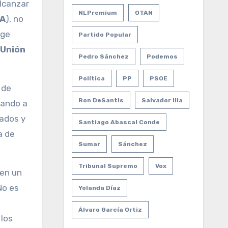
lcanzar
NLPremium
OTAN
NA
), no
ege
Partido Popular
Unión
Pedro Sánchez
Podemos
Política
PP
PSOE
 de
Ron DeSantis
Salvador Illa
cando a
vados y
Santiago Abascal Conde
a de
Sumar
Sánchez
Tribunal Supremo
Vox
den un
No es
Yolanda Díaz
Álvaro García Ortiz
los