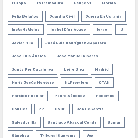
Europa
Extremadura
Felipe VI
Florida
Félix Bolaños
Guardia Civil
Guerra En Ucrania
InstaNoticias
Isabel Díaz Ayuso
Israel
IU
Javier Milei
José Luis Rodríguez Zapatero
José Luis Ábalos
José Manuel Albares
Junts Per Catalunya
Leire Díez
Madrid
María Jesús Montero
NLPremium
OTAN
Partido Popular
Pedro Sánchez
Podemos
Política
PP
PSOE
Ron DeSantis
Salvador Illa
Santiago Abascal Conde
Sumar
Sánchez
Tribunal Supremo
Vox