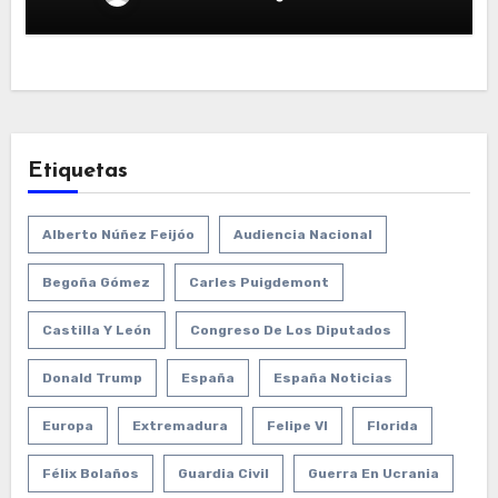
Etiquetas
Alberto Núñez Feijóo
Audiencia Nacional
Begoña Gómez
Carles Puigdemont
Castilla Y León
Congreso De Los Diputados
Donald Trump
España
España Noticias
Europa
Extremadura
Felipe VI
Florida
Félix Bolaños
Guardia Civil
Guerra En Ucrania