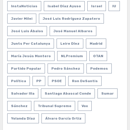
InstaNoticias
Isabel Díaz Ayuso
Israel
IU
Javier Milei
José Luis Rodríguez Zapatero
José Luis Ábalos
José Manuel Albares
Junts Per Catalunya
Leire Díez
Madrid
María Jesús Montero
NLPremium
OTAN
Partido Popular
Pedro Sánchez
Podemos
Política
PP
PSOE
Ron DeSantis
Salvador Illa
Santiago Abascal Conde
Sumar
Sánchez
Tribunal Supremo
Vox
Yolanda Díaz
Álvaro García Ortiz