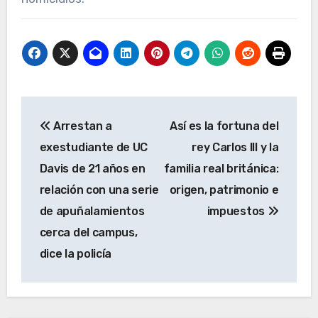
Navegación
Arrestan a
Así es la fortuna del
de
exestudiante de UC
rey Carlos III y la
entradas
Davis de 21 años en
familia real británica:
relación con una serie
origen, patrimonio e
de apuñalamientos
impuestos
cerca del campus,
dice la policía