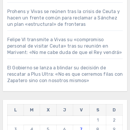
Prohens y Vivas se reúnen tras la crisis de Ceuta y
hacen un frente común para reclamar a Sánchez
un plan «estructural» de fronteras
Felipe VI transmite a Vivas su «compromiso
personal de visitar Ceuta» tras su reunión en
Marivent: «No me cabe duda de que el Rey vendrá»
El Gobierno se lanza a blindar su decisión de
rescatar a Plus Ultra: «No es que cerremos filas con
Zapatero sino con nosotros mismos»
L
M
X
J
V
S
D
1
2
3
4
5
6
7
8
9