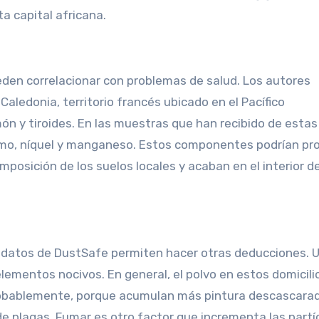
a capital africana.
den correlacionar con problemas de salud. Los autores
ledonia, territorio francés ubicado en el Pacífico
n y tiroides. En las muestras que han recibido de estas 
cromo, níquel y manganeso. Estos componentes podrían pr
posición de los suelos locales y acaban en el interior de
s datos de DustSafe permiten hacer otras deducciones. 
ementos nocivos. En general, el polvo en estos domicili
probablemente, porque acumulan más pintura descascara
 plagas. Fumar es otro factor que incrementa las partí