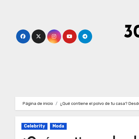
Ir
al
contenido
3
Página de inicio
¿Qué contiene el polvo de tu casa? Desde
Celebrity
Moda