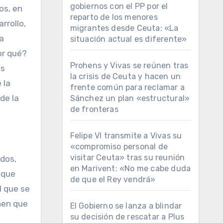
gobiernos con el PP por el
os, en
reparto de los menores
rrollo,
migrantes desde Ceuta: «La
La
situación actual es diferente»
or qué?
Prohens y Vivas se reúnen tras
es
la crisis de Ceuta y hacen un
 la
frente común para reclamar a
de la
Sánchez un plan «estructural»
de fronteras
Felipe VI transmite a Vivas su
«compromiso personal de
visitar Ceuta» tras su reunión
ados,
en Marivent: «No me cabe duda
 que
de que el Rey vendrá»
l que se
nen que
El Gobierno se lanza a blindar
su decisión de rescatar a Plus