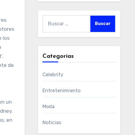
Buscar:
res
otores
e los
n
’.
Categorías
nte de
Celebrity
Entretenimiento
on un
Moda
ídney.
os, en
Noticias