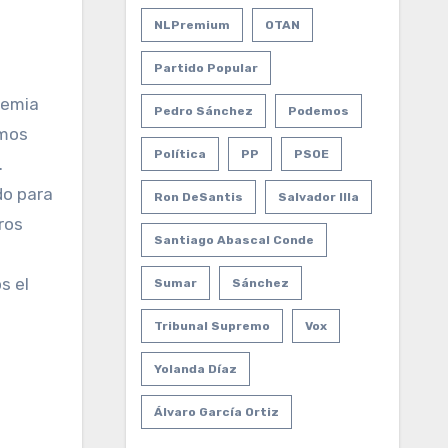
NLPremium
OTAN
Partido Popular
demia
Pedro Sánchez
Podemos
amos
Política
PP
PSOE
.
do para
Ron DeSantis
Salvador Illa
ros
Santiago Abascal Conde
s el
Sumar
Sánchez
Tribunal Supremo
Vox
Yolanda Díaz
Álvaro García Ortiz