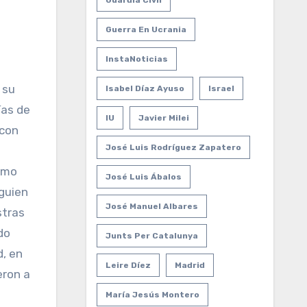
Guardia Civil
Guerra En Ucrania
InstaNoticias
Isabel Díaz Ayuso
Israel
ías de
IU
Javier Milei
 con
José Luis Rodríguez Zapatero
smo
José Luis Ábalos
guien
José Manuel Albares
stras
do
Junts Per Catalunya
d, en
Leire Díez
Madrid
eron a
María Jesús Montero