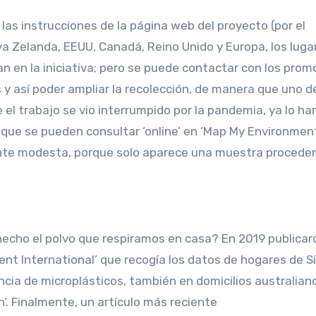
las instrucciones de la página web del proyecto (por el
 Zelanda, EEUU, Canadá, Reino Unido y Europa, los luga
 en la iniciativa; pero se puede contactar con los prom
 y así poder ampliar la recolección, de manera que uno d
el trabajo se vio interrumpido por la pandemia, ya lo ha
 que se pueden consultar ‘online’ en ‘Map My Environment
ante modesta, porque solo aparece una muestra procede
echo el polvo que respiramos en casa? En 2019 publicar
ment International’ que recogía los datos de hogares de S
cia de microplásticos, también en domicilios australian
n’. Finalmente, un artículo más reciente