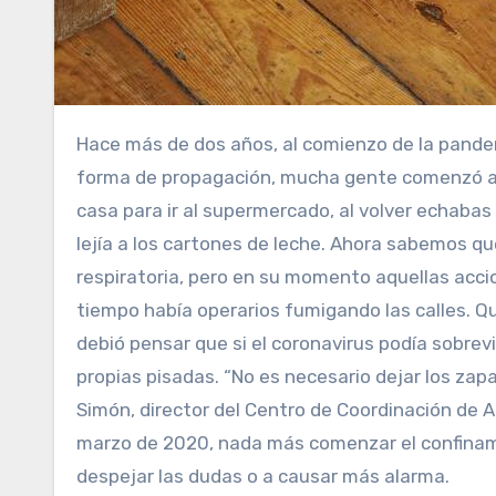
Hace más de dos años, al comienzo de la pandemia, cuando todavía sabíamos muy poco sobre el covid y su
forma de propagación, mucha gente comenzó a ob
casa para ir al supermercado, al volver echabas
lejía a los cartones de leche. Ahora sabemos qu
respiratoria, pero en su momento aquellas acc
tiempo había operarios fumigando las calles. 
debió pensar que si el coronavirus podía sobrevi
propias pisadas. “No es necesario dejar los zapa
Simón, director del Centro de Coordinación de A
marzo de 2020, nada más comenzar el confinam
despejar las dudas o a causar más alarma.