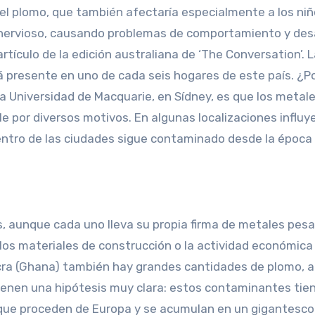
 el plomo, que también afectaría especialmente a los niñ
ma nervioso, causando problemas de comportamiento y desa
rtículo de la edición australiana de ‘The Conversation’. 
 presente en uno de cada seis hogares de este país. ¿P
la Universidad de Macquarie, en Sídney, es que los metal
 por diversos motivos. En algunas localizaciones influye
centro de las ciudades sigue contaminado desde la época 
s, aunque cada uno lleva su propia firma de metales pes
os materiales de construcción o la actividad económica
ccra (Ghana) también hay grandes cantidades de plomo, a
 tienen una hipótesis muy clara: estos contaminantes tie
s que proceden de Europa y se acumulan en un gigantesco