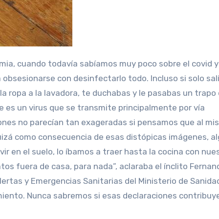
sesionarse con desinfectarlo todo. Incluso si solo sal
 la ropa a la lavadora, te duchabas y le pasabas un trapo
e es un virus que se transmite principalmente por vía
iones no parecían tan exageradas si pensamos que al mi
Quizá como consecuencia de esas distópicas imágenes, al
vir en el suelo, lo íbamos a traer hasta la cocina con nue
tos fuera de casa, para nada”, aclaraba el ínclito Fernan
lertas y Emergencias Sanitarias del Ministerio de Sanida
iento. Nunca sabremos si esas declaraciones contribuy