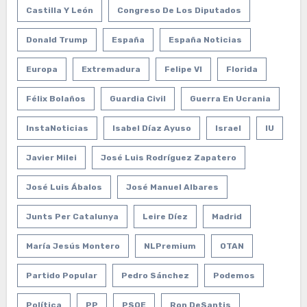
Castilla Y León
Congreso De Los Diputados
Donald Trump
España
España Noticias
Europa
Extremadura
Felipe VI
Florida
Félix Bolaños
Guardia Civil
Guerra En Ucrania
InstaNoticias
Isabel Díaz Ayuso
Israel
IU
Javier Milei
José Luis Rodríguez Zapatero
José Luis Ábalos
José Manuel Albares
Junts Per Catalunya
Leire Díez
Madrid
María Jesús Montero
NLPremium
OTAN
Partido Popular
Pedro Sánchez
Podemos
Política
PP
PSOE
Ron DeSantis