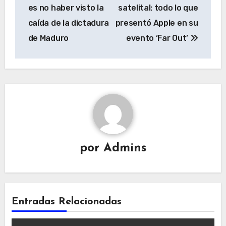
entradas
es no haber visto la
satelital: todo lo que
caída de la dictadura
presentó Apple en su
de Maduro
evento ‘Far Out’
por
Admins
Entradas Relacionadas