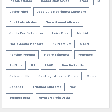
InstaNoticias
Isabel Díaz Ayuso
Israel
IU
Javier Milei
José Luis Rodríguez Zapatero
José Luis Ábalos
José Manuel Albares
Junts Per Catalunya
Leire Díez
Madrid
María Jesús Montero
NLPremium
OTAN
Partido Popular
Pedro Sánchez
Podemos
Política
PP
PSOE
Ron DeSantis
Salvador Illa
Santiago Abascal Conde
Sumar
Sánchez
Tribunal Supremo
Vox
Yolanda Díaz
Álvaro García Ortiz