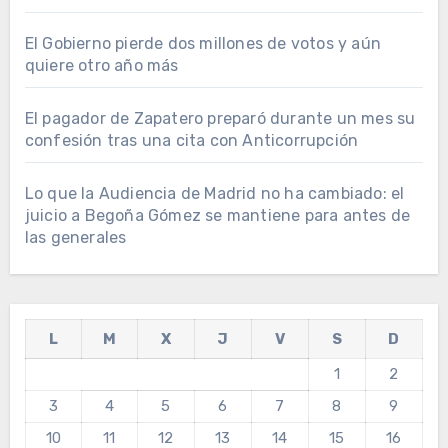
El Gobierno pierde dos millones de votos y aún
quiere otro año más
El pagador de Zapatero preparó durante un mes su
confesión tras una cita con Anticorrupción
Lo que la Audiencia de Madrid no ha cambiado: el
juicio a Begoña Gómez se mantiene para antes de
las generales
L
M
X
J
V
S
D
1
2
3
4
5
6
7
8
9
10
11
12
13
14
15
16