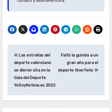
Tumaco y Buenaventura.
Navegación
Las estrellas del
Faltó la guinda a un
de
deporte valenciano
gran año para el
entradas
se dieron cita en la
deporte tinerfeño
Gala del Deporte
YoSoyNoticia.es 2022