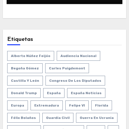
Etiquetas
Alberto Núñez Feijóo
Audiencia Nacional
Begoña Gómez
Carles Puigdemont
Castilla Y León
Congreso De Los Diputados
Donald Trump
España
España Noticias
Europa
Extremadura
Felipe VI
Florida
Félix Bolaños
Guardia Civil
Guerra En Ucrania