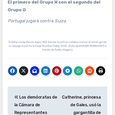
El primero del Grupo H con el segundo del
Grupo G
Portugal
jugará contra
Suiza
.
El defensa de Países bajos #22 Denzel Dumfries celebra marcar el tercer gol de
su equipo durante la Copa Mundial Qatar 2022. (Foto de ADRIAN DENNIS/AFP a
través de Getty Images)
Navegación
Los demócratas de
Catherine, princesa
de
la Cámara de
de Gales, usó la
entradas
Representantes
gargantilla de