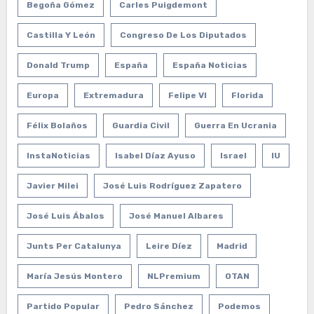
Begoña Gómez
Carles Puigdemont
Castilla Y León
Congreso De Los Diputados
Donald Trump
España
España Noticias
Europa
Extremadura
Felipe VI
Florida
Félix Bolaños
Guardia Civil
Guerra En Ucrania
InstaNoticias
Isabel Díaz Ayuso
Israel
IU
Javier Milei
José Luis Rodríguez Zapatero
José Luis Ábalos
José Manuel Albares
Junts Per Catalunya
Leire Díez
Madrid
María Jesús Montero
NLPremium
OTAN
Partido Popular
Pedro Sánchez
Podemos