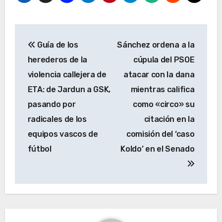
Navegación
Guía de los
Sánchez ordena a la
de
herederos de la
cúpula del PSOE
entradas
violencia callejera de
atacar con la dana
ETA: de Jardun a GSK,
mientras califica
pasando por
como «circo» su
radicales de los
citación en la
equipos vascos de
comisión del ‘caso
fútbol
Koldo’ en el Senado