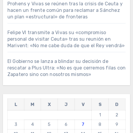
Prohens y Vivas se reúnen tras la crisis de Ceuta y
hacen un frente común para reclamar a Sánchez
un plan «estructural» de fronteras
Felipe VI transmite a Vivas su «compromiso
personal de visitar Ceuta» tras su reunión en
Marivent: «No me cabe duda de que el Rey vendrá»
El Gobierno se lanza a blindar su decisión de
rescatar a Plus Ultra: «No es que cerremos filas con
Zapatero sino con nosotros mismos»
L
M
X
J
V
S
D
1
2
3
4
5
6
7
8
9