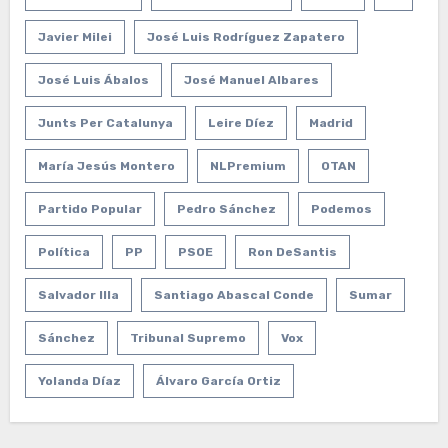
Javier Milei
José Luis Rodríguez Zapatero
José Luis Ábalos
José Manuel Albares
Junts Per Catalunya
Leire Díez
Madrid
María Jesús Montero
NLPremium
OTAN
Partido Popular
Pedro Sánchez
Podemos
Política
PP
PSOE
Ron DeSantis
Salvador Illa
Santiago Abascal Conde
Sumar
Sánchez
Tribunal Supremo
Vox
Yolanda Díaz
Álvaro García Ortiz