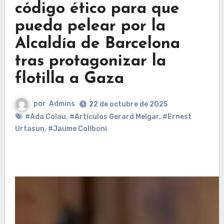
código ético para que
pueda pelear por la
Alcaldía de Barcelona
tras protagonizar la
flotilla a Gaza
por
Admins
22 de octubre de 2025
#Ada Colau
,
#Artículos Gerard Melgar
,
#Ernest
Urtasun
,
#Jaume Collboni