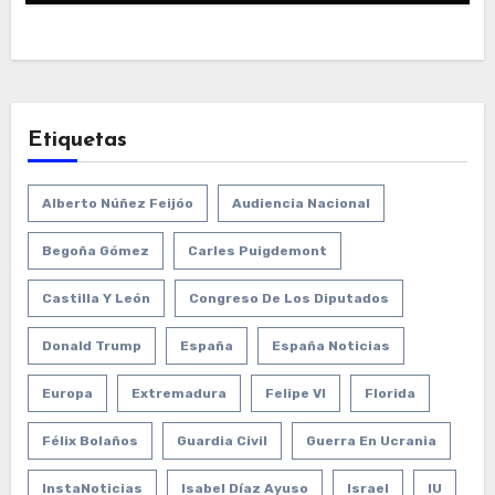
Etiquetas
Alberto Núñez Feijóo
Audiencia Nacional
Begoña Gómez
Carles Puigdemont
Castilla Y León
Congreso De Los Diputados
Donald Trump
España
España Noticias
Europa
Extremadura
Felipe VI
Florida
Félix Bolaños
Guardia Civil
Guerra En Ucrania
InstaNoticias
Isabel Díaz Ayuso
Israel
IU