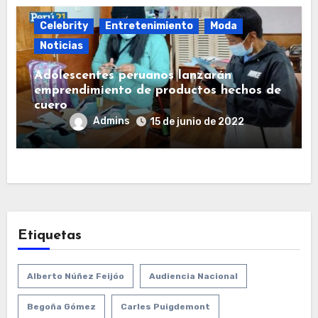
Celebrity
Entretenimiento
Moda
Noticias
Adolescentes peruanos lanzarán
emprendimiento de productos hechos de
cuero
Admins
15 de junio de 2022
Etiquetas
Alberto Núñez Feijóo
Audiencia Nacional
Begoña Gómez
Carles Puigdemont