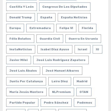
Castilla Y León
Congreso De Los Diputados
Donald Trump
España
España Noticias
Europa
Extremadura
Felipe VI
Florida
Félix Bolaños
Guardia Civil
Guerra En Ucrania
InstaNoticias
Isabel Díaz Ayuso
Israel
IU
Javier Milei
José Luis Rodríguez Zapatero
José Luis Ábalos
José Manuel Albares
Junts Per Catalunya
Leire Díez
Madrid
María Jesús Montero
NLPremium
OTAN
Partido Popular
Pedro Sánchez
Podemos