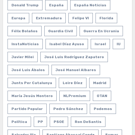
Donald Trump
España
España Noticias
Europa
Extremadura
Felipe VI
Florida
Félix Bolaños
Guardia Civil
Guerra En Ucrania
InstaNoticias
Isabel Díaz Ayuso
Israel
IU
Javier Milei
José Luis Rodríguez Zapatero
José Luis Ábalos
José Manuel Albares
Junts Per Catalunya
Leire Díez
Madrid
María Jesús Montero
NLPremium
OTAN
Partido Popular
Pedro Sánchez
Podemos
Política
PP
PSOE
Ron DeSantis
Salvador Illa
Santiago Abascal Conde
Sumar