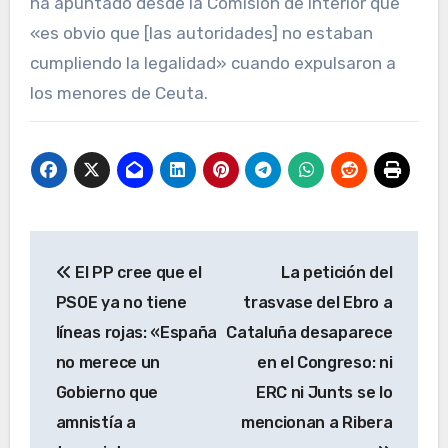
ha apuntado desde la Comisión de Interior que
«es obvio que [las autoridades] no estaban
cumpliendo la legalidad» cuando expulsaron a
los menores de Ceuta.
Navegación
El PP cree que el
La petición del
de
PSOE ya no tiene
trasvase del Ebro a
entradas
líneas rojas: «España
Cataluña desaparece
no merece un
en el Congreso: ni
Gobierno que
ERC ni Junts se lo
amnistía a
mencionan a Ribera