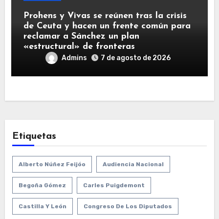
Prohens y Vivas se reúnen tras la crisis
de Ceuta y hacen un frente común para
reclamar a Sánchez un plan
«estructural» de fronteras
Admins
7 de agosto de 2026
Etiquetas
Alberto Núñez Feijóo
Audiencia Nacional
Begoña Gómez
Carles Puigdemont
Castilla Y León
Congreso De Los Diputados