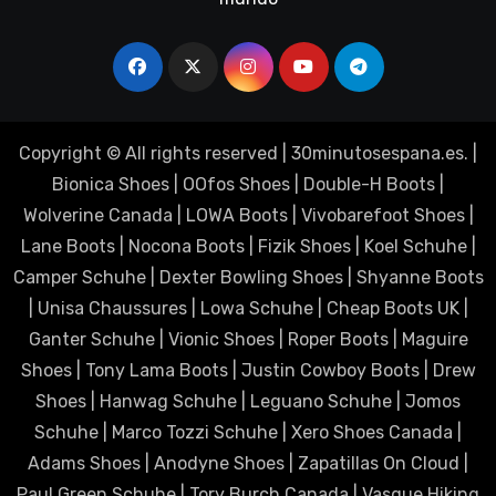
Copyright © All rights reserved
|
30minutosespana.es
. |
Bionica Shoes
|
OOfos Shoes
|
Double-H Boots
|
Wolverine Canada
|
LOWA Boots
|
Vivobarefoot Shoes
|
Lane Boots
|
Nocona Boots
|
Fizik Shoes
|
Koel Schuhe
|
Camper Schuhe
|
Dexter Bowling Shoes
|
Shyanne Boots
|
Unisa Chaussures
|
Lowa Schuhe
|
Cheap Boots UK
|
Ganter Schuhe
|
Vionic Shoes
|
Roper Boots
|
Maguire
Shoes
|
Tony Lama Boots
|
Justin Cowboy Boots
|
Drew
Shoes
|
Hanwag Schuhe
|
Leguano Schuhe
|
Jomos
Schuhe
|
Marco Tozzi Schuhe
|
Xero Shoes Canada
|
Adams Shoes
|
Anodyne Shoes
|
Zapatillas On Cloud
|
Paul Green Schuhe
|
Tory Burch Canada
|
Vasque Hiking