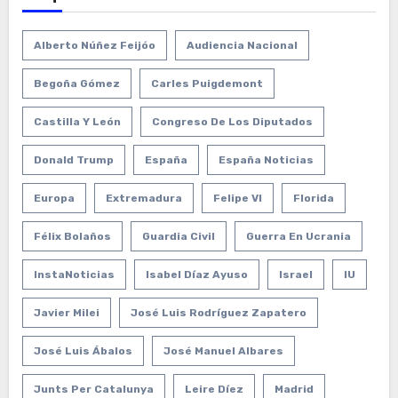
Alberto Núñez Feijóo
Audiencia Nacional
Begoña Gómez
Carles Puigdemont
Castilla Y León
Congreso De Los Diputados
Donald Trump
España
España Noticias
Europa
Extremadura
Felipe VI
Florida
Félix Bolaños
Guardia Civil
Guerra En Ucrania
InstaNoticias
Isabel Díaz Ayuso
Israel
IU
Javier Milei
José Luis Rodríguez Zapatero
José Luis Ábalos
José Manuel Albares
Junts Per Catalunya
Leire Díez
Madrid