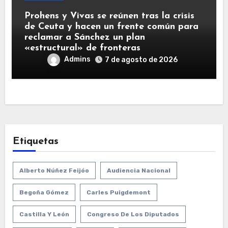
Prohens y Vivas se reúnen tras la crisis
de Ceuta y hacen un frente común para
reclamar a Sánchez un plan
«estructural» de fronteras
Admins
7 de agosto de 2026
Etiquetas
Alberto Núñez Feijóo
Audiencia Nacional
Begoña Gómez
Carles Puigdemont
Castilla Y León
Congreso De Los Diputados