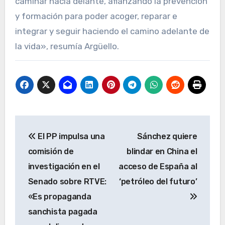
caminar hacia delante, afianzando la prevención
y formación para poder acoger, reparar e
integrar y seguir haciendo el camino adelante de
la vida», resumía Argüello.
Navegación
El PP impulsa una
Sánchez quiere
de
comisión de
blindar en China el
entradas
investigación en el
acceso de España al
Senado sobre RTVE:
‘petróleo del futuro’
«Es propaganda
sanchista pagada