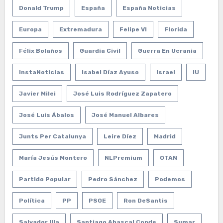
Donald Trump
España
España Noticias
Europa
Extremadura
Felipe VI
Florida
Félix Bolaños
Guardia Civil
Guerra En Ucrania
InstaNoticias
Isabel Díaz Ayuso
Israel
IU
Javier Milei
José Luis Rodríguez Zapatero
José Luis Ábalos
José Manuel Albares
Junts Per Catalunya
Leire Díez
Madrid
María Jesús Montero
NLPremium
OTAN
Partido Popular
Pedro Sánchez
Podemos
Política
PP
PSOE
Ron DeSantis
Salvador Illa
Santiago Abascal Conde
Sumar