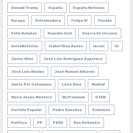
Donald Trump
España
España Noticias
Europa
Extremadura
Felipe VI
Florida
Félix Bolaños
Guardia Civil
Guerra En Ucrania
InstaNoticias
Isabel Díaz Ayuso
Israel
IU
Javier Milei
José Luis Rodríguez Zapatero
José Luis Ábalos
José Manuel Albares
Junts Per Catalunya
Leire Díez
Madrid
María Jesús Montero
NLPremium
OTAN
Partido Popular
Pedro Sánchez
Podemos
Política
PP
PSOE
Ron DeSantis