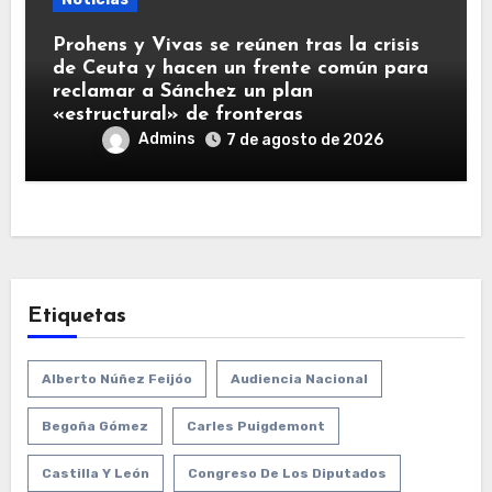
Prohens y Vivas se reúnen tras la crisis
de Ceuta y hacen un frente común para
reclamar a Sánchez un plan
«estructural» de fronteras
Admins
7 de agosto de 2026
Etiquetas
Alberto Núñez Feijóo
Audiencia Nacional
Begoña Gómez
Carles Puigdemont
Castilla Y León
Congreso De Los Diputados