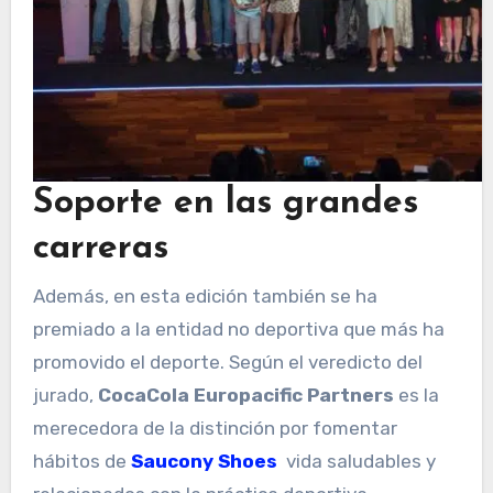
Soporte en las grandes
carreras
Además, en esta edición también se ha
premiado a la entidad no deportiva que más ha
promovido el deporte. Según el veredicto del
jurado,
CocaCola Europacific Partners
es la
merecedora de la distinción por fomentar
hábitos de
Saucony Shoes
vida saludables y