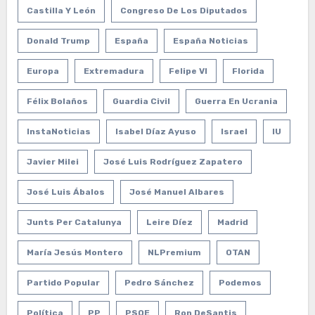
Castilla Y León
Congreso De Los Diputados
Donald Trump
España
España Noticias
Europa
Extremadura
Felipe VI
Florida
Félix Bolaños
Guardia Civil
Guerra En Ucrania
InstaNoticias
Isabel Díaz Ayuso
Israel
IU
Javier Milei
José Luis Rodríguez Zapatero
José Luis Ábalos
José Manuel Albares
Junts Per Catalunya
Leire Díez
Madrid
María Jesús Montero
NLPremium
OTAN
Partido Popular
Pedro Sánchez
Podemos
Política
PP
PSOE
Ron DeSantis