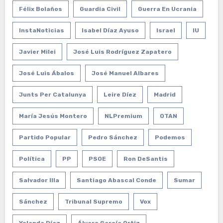
Félix Bolaños
Guardia Civil
Guerra En Ucrania
InstaNoticias
Isabel Díaz Ayuso
Israel
IU
Javier Milei
José Luis Rodríguez Zapatero
José Luis Ábalos
José Manuel Albares
Junts Per Catalunya
Leire Díez
Madrid
María Jesús Montero
NLPremium
OTAN
Partido Popular
Pedro Sánchez
Podemos
Política
PP
PSOE
Ron DeSantis
Salvador Illa
Santiago Abascal Conde
Sumar
Sánchez
Tribunal Supremo
Vox