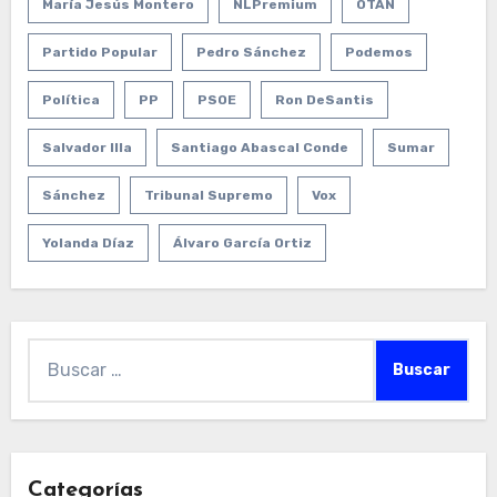
María Jesús Montero
NLPremium
OTAN
Partido Popular
Pedro Sánchez
Podemos
Política
PP
PSOE
Ron DeSantis
Salvador Illa
Santiago Abascal Conde
Sumar
Sánchez
Tribunal Supremo
Vox
Yolanda Díaz
Álvaro García Ortiz
Buscar:
Categorías