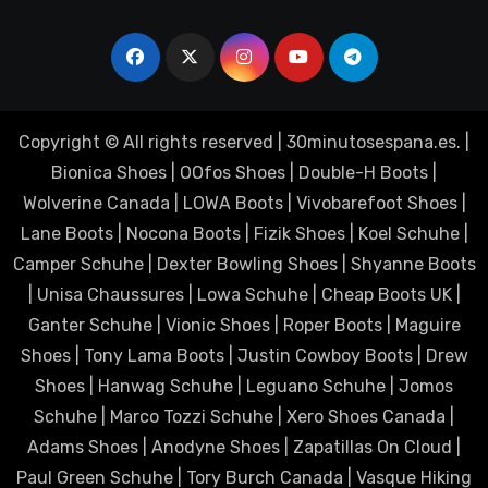
Copyright © All rights reserved
|
30minutosespana.es
. |
Bionica Shoes
|
OOfos Shoes
|
Double-H Boots
|
Wolverine Canada
|
LOWA Boots
|
Vivobarefoot Shoes
|
Lane Boots
|
Nocona Boots
|
Fizik Shoes
|
Koel Schuhe
|
Camper Schuhe
|
Dexter Bowling Shoes
|
Shyanne Boots
|
Unisa Chaussures
|
Lowa Schuhe
|
Cheap Boots UK
|
Ganter Schuhe
|
Vionic Shoes
|
Roper Boots
|
Maguire
Shoes
|
Tony Lama Boots
|
Justin Cowboy Boots
|
Drew
Shoes
|
Hanwag Schuhe
|
Leguano Schuhe
|
Jomos
Schuhe
|
Marco Tozzi Schuhe
|
Xero Shoes Canada
|
Adams Shoes
|
Anodyne Shoes
|
Zapatillas On Cloud
|
Paul Green Schuhe
|
Tory Burch Canada
|
Vasque Hiking