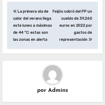
Navegación
La primera ola de
Feijóo cobró del PP un
de
calor del verano llega
sueldo de 39.260
entradas
este lunes a máximas
euros en 2022 por
de 44 °C: estas son
gastos de
las zonas en alerta
representación
por
Admins