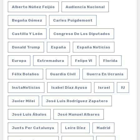
Alberto Núñez Feijóo
Audiencia Nacional
Begoña Gómez
Carles Puigdemont
Castilla Y León
Congreso De Los Diputados
Donald Trump
España
España Noticias
Europa
Extremadura
Felipe VI
Florida
Félix Bolaños
Guardia Civil
Guerra En Ucrania
InstaNoticias
Isabel Díaz Ayuso
Israel
IU
Javier Milei
José Luis Rodríguez Zapatero
José Luis Ábalos
José Manuel Albares
Junts Per Catalunya
Leire Díez
Madrid