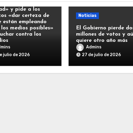
y llama a la
ad» y pide a los
icos «dar certeza de
Noticias
e están empleando
 los medios posibles»
El Gobierno pierde do
luchar contra los
millones de votos y a
dios
quiere otro año más
dmins
Admins
e julio de 2026
27 de julio de 2026