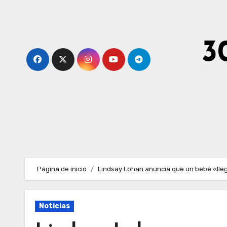
Ir
al
contenido
3
Página de inicio
Lindsay Lohan anuncia que un bebé «lle
Noticias