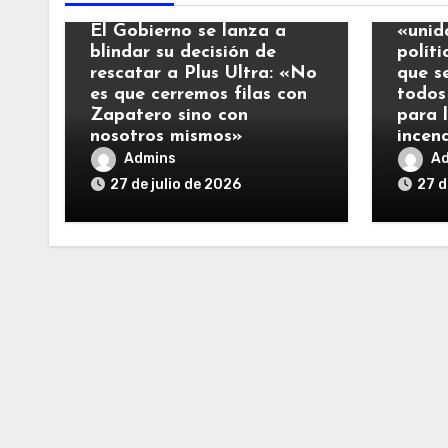
El Re
El Gobierno se lanza a
«unid
blindar su decisión de
polít
rescatar a Plus Ultra: «No
que s
es que cerremos filas con
todos
Zapatero sino con
para 
nosotros mismos»
incen
Admins
A
27 de julio de 2026
27 d