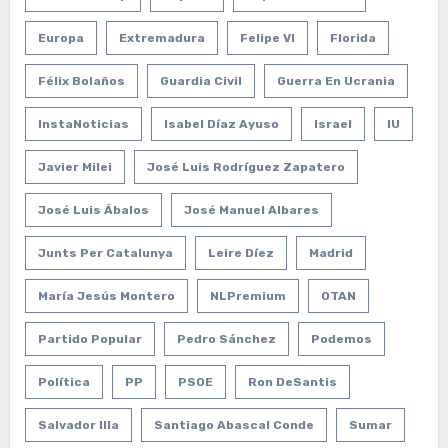
Europa
Extremadura
Felipe VI
Florida
Félix Bolaños
Guardia Civil
Guerra En Ucrania
InstaNoticias
Isabel Díaz Ayuso
Israel
IU
Javier Milei
José Luis Rodríguez Zapatero
José Luis Ábalos
José Manuel Albares
Junts Per Catalunya
Leire Díez
Madrid
María Jesús Montero
NLPremium
OTAN
Partido Popular
Pedro Sánchez
Podemos
Política
PP
PSOE
Ron DeSantis
Salvador Illa
Santiago Abascal Conde
Sumar