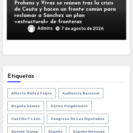
Prohens y Vivas se reúnen tras la crisis
de Ceuta y hacen un frente común para
reclamar a Sánchez un plan
«estructural» de fronteras
Admins
7 de agosto de 2026
Etiquetas
Alberto Núñez Feijóo
Audiencia Nacional
Begoña Gómez
Carles Puigdemont
Castilla Y León
Congreso De Los Diputados
Donald Trump
España
España Noticias