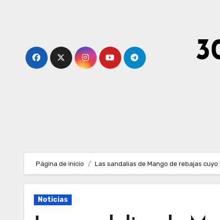
Ir
al
contenido
3
Página de inicio
Las sandalias de Mango de rebajas cuyo t
Noticias