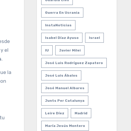
Guardia Civil
Guerra En Ucrania
InstaNoticias
Isabel Díaz Ayuso
Israel
desde
a
y el
IU
Javier Milei
s
.
José Luis Rodríguez Zapatero
ue la
José Luis Ábalos
con
José Manuel Albares
Junts Per Catalunya
Leire Díez
Madrid
tu
María Jesús Montero