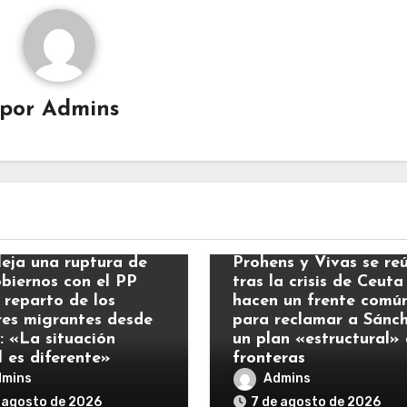
por
Admins
ias
Noticias
leja una ruptura de
Prohens y Vivas se re
obiernos con el PP
tras la crisis de Ceuta
 reparto de los
hacen un frente comú
es migrantes desde
para reclamar a Sánc
: «La situación
un plan «estructural»
l es diferente»
fronteras
dmins
Admins
 agosto de 2026
7 de agosto de 2026