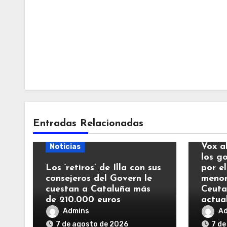
Entradas Relacionadas
Notic
Vox a
Noticias
los g
Los ‘retiros’ de Illa con sus
por el
consejeros del Govern le
menor
cuestan a Cataluña más
Ceuta
de 210.000 euros
actua
Admins
A
7 de agosto de 2026
7 de