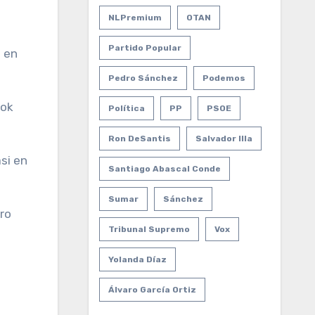
NLPremium
OTAN
Partido Popular
n en
Pedro Sánchez
Podemos
ook
Política
PP
PSOE
Ron DeSantis
Salvador Illa
si en
Santiago Abascal Conde
Sumar
Sánchez
rro
Tribunal Supremo
Vox
Yolanda Díaz
Álvaro García Ortiz