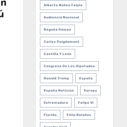
ón
Alberto Núñez Feijóo
ú
Audiencia Nacional
Begoña Gómez
Carles Puigdemont
Castilla Y León
Congreso De Los Diputados
Donald Trump
España
España Noticias
Europa
Extremadura
Felipe VI
Florida
Félix Bolaños