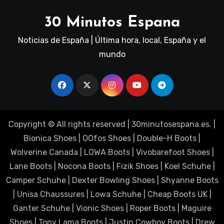
30 Minutos Espana
Noticias de España | Última hora, local, España y el
mundo
Copyright © All rights reserved
|
30minutosespana.es
. |
Bionica Shoes
|
OOfos Shoes
|
Double-H Boots
|
Wolverine Canada
|
LOWA Boots
|
Vivobarefoot Shoes
|
Lane Boots
|
Nocona Boots
|
Fizik Shoes
|
Koel Schuhe
|
Camper Schuhe
|
Dexter Bowling Shoes
|
Shyanne Boots
|
Unisa Chaussures
|
Lowa Schuhe
|
Cheap Boots UK
|
Ganter Schuhe
|
Vionic Shoes
|
Roper Boots
|
Maguire
Shoes
|
Tony Lama Boots
|
Justin Cowboy Boots
|
Drew