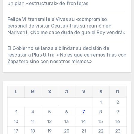
un plan «estructural» de fronteras
Felipe VI transmite a Vivas su «compromiso
personal de visitar Ceuta» tras su reunión en
Marivent: «No me cabe duda de que el Rey vendrá»
El Gobierno se lanza a blindar su decisión de
rescatar a Plus Ultra: «No es que cerremos filas con
Zapatero sino con nosotros mismos»
L
M
X
J
V
S
D
1
2
3
4
5
6
7
8
9
10
11
12
13
14
15
16
17
18
19
20
21
22
23