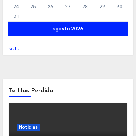
24
25
26
27
28
29
30
31
agosto 2026
« Jul
Te Has Perdido
Noticias