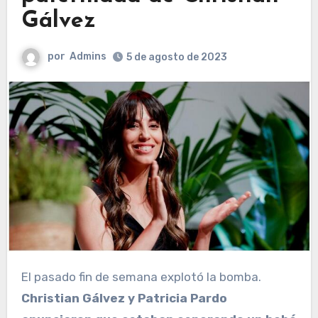
Gálvez
por
Admins
5 de agosto de 2023
El pasado fin de semana explotó la bomba.
Christian Gálvez y Patricia Pardo