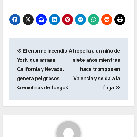
Navegación
El enorme incendio
Atropella a un niño de
de
York, que arrasa
siete años mientras
entradas
California y Nevada,
hace trompos en
genera peligrosos
Valencia y se da a la
«remolinos de fuego»
fuga