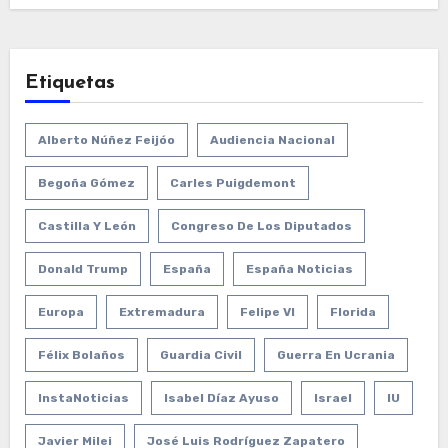
Etiquetas
Alberto Núñez Feijóo
Audiencia Nacional
Begoña Gómez
Carles Puigdemont
Castilla Y León
Congreso De Los Diputados
Donald Trump
España
España Noticias
Europa
Extremadura
Felipe VI
Florida
Félix Bolaños
Guardia Civil
Guerra En Ucrania
InstaNoticias
Isabel Díaz Ayuso
Israel
IU
Javier Milei
José Luis Rodríguez Zapatero