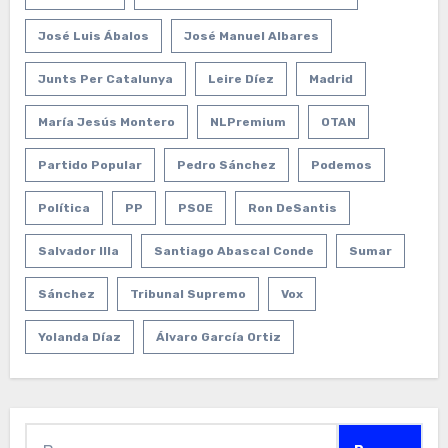
José Luis Ábalos
José Manuel Albares
Junts Per Catalunya
Leire Díez
Madrid
María Jesús Montero
NLPremium
OTAN
Partido Popular
Pedro Sánchez
Podemos
Política
PP
PSOE
Ron DeSantis
Salvador Illa
Santiago Abascal Conde
Sumar
Sánchez
Tribunal Supremo
Vox
Yolanda Díaz
Álvaro García Ortiz
Buscar: