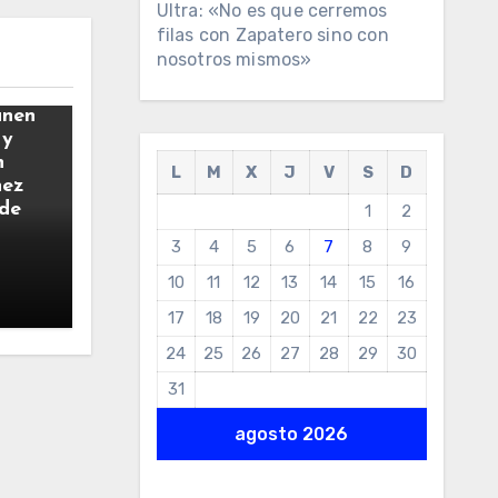
Ultra: «No es que cerremos
filas con Zapatero sino con
nosotros mismos»
únen
 y
n
L
M
X
J
V
S
D
hez
 de
1
2
3
4
5
6
7
8
9
10
11
12
13
14
15
16
17
18
19
20
21
22
23
24
25
26
27
28
29
30
31
agosto 2026