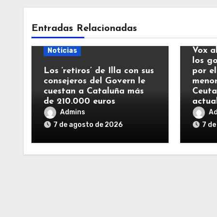
Entradas Relacionadas
Notic
Vox a
Noticias
los g
Los ‘retiros’ de Illa con sus
por el
consejeros del Govern le
menor
cuestan a Cataluña más
Ceuta
de 210.000 euros
actua
Admins
A
7 de agosto de 2026
7 de