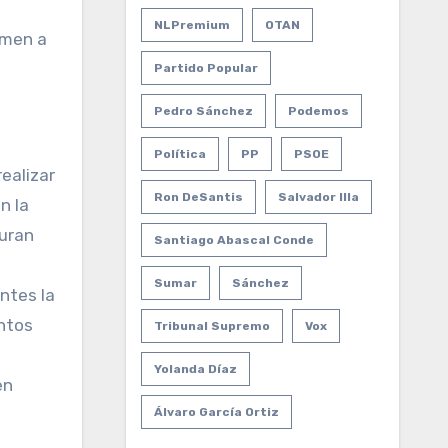
NLPremium
OTAN
amen a
Partido Popular
Pedro Sánchez
Podemos
Política
PP
PSOE
ealizar
Ron DeSantis
Salvador Illa
n la
guran
Santiago Abascal Conde
Sumar
Sánchez
ntes la
entos
Tribunal Supremo
Vox
Yolanda Díaz
en
Álvaro García Ortiz