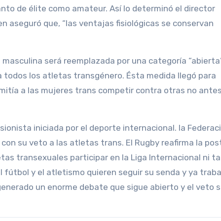
o de élite como amateur. Así lo determinó el director
en aseguró que, “las ventajas fisiológicas se conservan
 masculina será reemplazada por una categoría “abierta”
a todos los atletas transgénero. Ésta medida llegó para
rmitía a las mujeres trans competir contra otras no ante
ionista iniciada por el deporte internacional. la Federac
con su veto a las atletas trans. El Rugby reafirma la pos
etas transexuales participar en la Liga Internacional ni 
l fútbol y el atletismo quieren seguir su senda y ya trab
generado un enorme debate que sigue abierto y el veto 