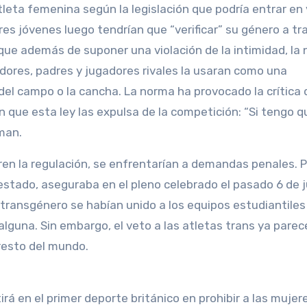
leta femenina según la legislación que podría entrar en v
es jóvenes luego tendrían que “verificar” su género a tr
 que además de suponer una violación de la intimidad, la
dores, padres y jugadores rivales la usaran como una
del campo o la cancha. La norma ha provocado la crítica 
que esta ley las expulsa de la competición: “Si tengo q
rman.
ren la regulación, se enfrentarían a demandas penales. Ph
stado, aseguraba en el pleno celebrado el pasado 6 de j
s transgénero se habían unido a los equipos estudiantiles
 alguna. Sin embargo, el veto a las atletas trans ya parec
resto del mundo.
tirá en el primer deporte británico en prohibir a las mujer