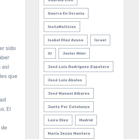
Guardia Civil
Guerra En Ucrania
InstaNoticias
Isabel Díaz Ayuso
Israel
IU
Javier Milei
aber
 así
José Luis Rodríguez Zapatero
les que
José Luis Ábalos
José Manuel Albares
dad
Junts Per Catalunya
o. El
Leire Díez
Madrid
 de
María Jesús Montero