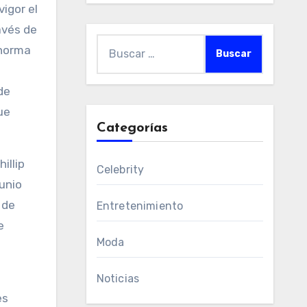
igor el
avés de
Buscar:
 norma
de
ue
Categorías
illip
Celebrity
unio
 de
Entretenimiento
e
Moda
Noticias
es