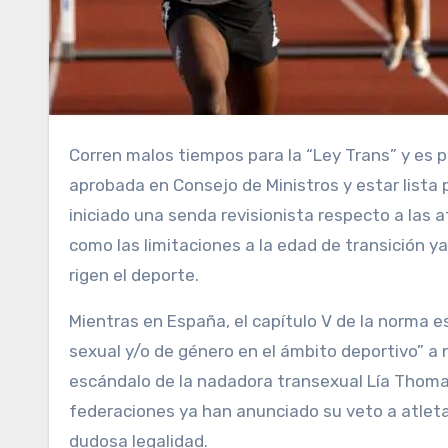
Corren malos tiempos para la “Ley Trans” y es posible que en España quede en saco roto a pesar de haber sido
aprobada en Consejo de Ministros y estar lista 
iniciado una senda revisionista respecto a las 
como las limitaciones a la edad de transición 
rigen el deporte.
Mientras en España, el capítulo V de la norma e
sexual y/o de género en el ámbito deportivo” a ni
escándalo de la nadadora transexual Lía Thoma
federaciones ya han anunciado su veto a atlet
dudosa legalidad.