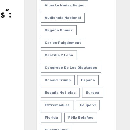
Alberto Núñez Feijóo
s”:
Audiencia Nacional
Begoña Gómez
Carles Puigdemont
Castilla Y León
Congreso De Los Diputados
Donald Trump
España
España Noticias
Europa
Extremadura
Felipe VI
Florida
Félix Bolaños