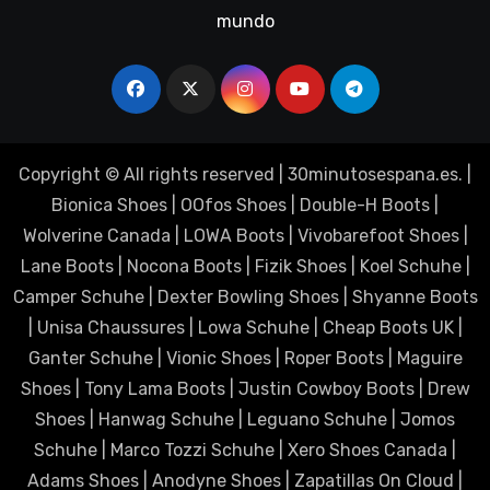
mundo
Copyright © All rights reserved
|
30minutosespana.es
. |
Bionica Shoes
|
OOfos Shoes
|
Double-H Boots
|
Wolverine Canada
|
LOWA Boots
|
Vivobarefoot Shoes
|
Lane Boots
|
Nocona Boots
|
Fizik Shoes
|
Koel Schuhe
|
Camper Schuhe
|
Dexter Bowling Shoes
|
Shyanne Boots
|
Unisa Chaussures
|
Lowa Schuhe
|
Cheap Boots UK
|
Ganter Schuhe
|
Vionic Shoes
|
Roper Boots
|
Maguire
Shoes
|
Tony Lama Boots
|
Justin Cowboy Boots
|
Drew
Shoes
|
Hanwag Schuhe
|
Leguano Schuhe
|
Jomos
Schuhe
|
Marco Tozzi Schuhe
|
Xero Shoes Canada
|
Adams Shoes
|
Anodyne Shoes
|
Zapatillas On Cloud
|