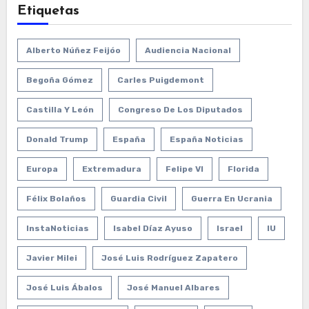
Etiquetas
Alberto Núñez Feijóo
Audiencia Nacional
Begoña Gómez
Carles Puigdemont
Castilla Y León
Congreso De Los Diputados
Donald Trump
España
España Noticias
Europa
Extremadura
Felipe VI
Florida
Félix Bolaños
Guardia Civil
Guerra En Ucrania
InstaNoticias
Isabel Díaz Ayuso
Israel
IU
Javier Milei
José Luis Rodríguez Zapatero
José Luis Ábalos
José Manuel Albares