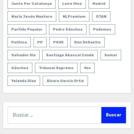
Junts Per Catalunya
Leire Díez
Madrid
María Jesús Montero
NLPremium
OTAN
Partido Popular
Pedro Sánchez
Podemos
Política
PP
PSOE
Ron DeSantis
Salvador Illa
Santiago Abascal Conde
Sumar
Sánchez
Tribunal Supremo
Vox
Yolanda Díaz
Álvaro García Ortiz
Buscar: