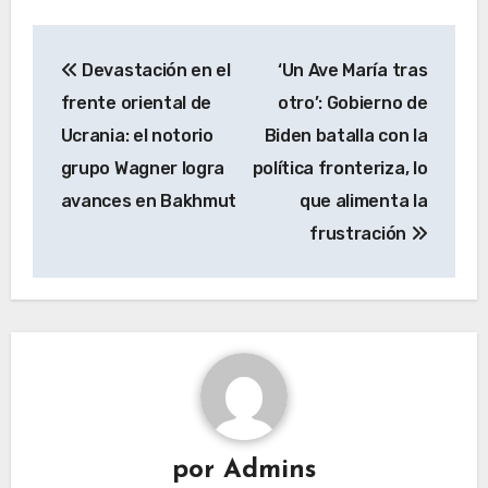
Navegación
Devastación en el
‘Un Ave María tras
de
frente oriental de
otro’: Gobierno de
entradas
Ucrania: el notorio
Biden batalla con la
grupo Wagner logra
política fronteriza, lo
avances en Bakhmut
que alimenta la
frustración
por
Admins