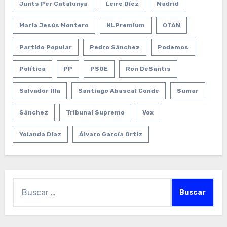
Junts Per Catalunya
Leire Díez
Madrid
María Jesús Montero
NLPremium
OTAN
Partido Popular
Pedro Sánchez
Podemos
Política
PP
PSOE
Ron DeSantis
Salvador Illa
Santiago Abascal Conde
Sumar
Sánchez
Tribunal Supremo
Vox
Yolanda Díaz
Álvaro García Ortiz
Buscar: