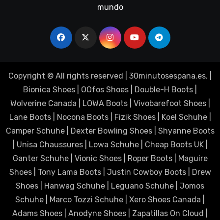
mundo
Copyright © All rights reserved
|
30minutosespana.es
. |
Bionica Shoes
|
OOfos Shoes
|
Double-H Boots
|
Wolverine Canada
|
LOWA Boots
|
Vivobarefoot Shoes
|
Lane Boots
|
Nocona Boots
|
Fizik Shoes
|
Koel Schuhe
|
Camper Schuhe
|
Dexter Bowling Shoes
|
Shyanne Boots
|
Unisa Chaussures
|
Lowa Schuhe
|
Cheap Boots UK
|
Ganter Schuhe
|
Vionic Shoes
|
Roper Boots
|
Maguire
Shoes
|
Tony Lama Boots
|
Justin Cowboy Boots
|
Drew
Shoes
|
Hanwag Schuhe
|
Leguano Schuhe
|
Jomos
Schuhe
|
Marco Tozzi Schuhe
|
Xero Shoes Canada
|
Adams Shoes
|
Anodyne Shoes
|
Zapatillas On Cloud
|