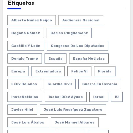
Etiquetas
Alberto Núñez Feijóo
Audiencia Nacional
Begoña Gómez
Carles Puigdemont
Castilla Y León
Congreso De Los Diputados
Donald Trump
España
España Noticias
Europa
Extremadura
Felipe VI
Florida
Félix Bolaños
Guardia Civil
Guerra En Ucrania
InstaNoticias
Isabel Díaz Ayuso
Israel
IU
Javier Milei
José Luis Rodríguez Zapatero
José Luis Ábalos
José Manuel Albares