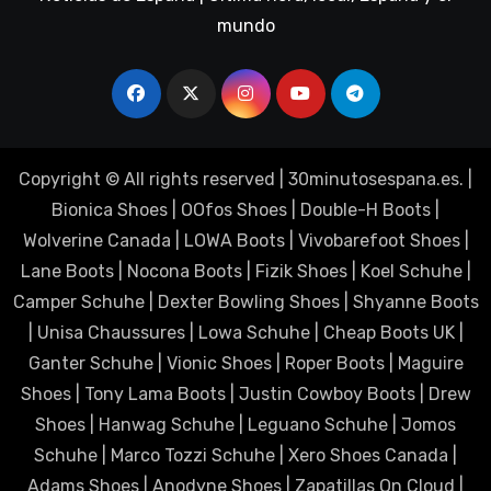
mundo
Copyright © All rights reserved
|
30minutosespana.es
. |
Bionica Shoes
|
OOfos Shoes
|
Double-H Boots
|
Wolverine Canada
|
LOWA Boots
|
Vivobarefoot Shoes
|
Lane Boots
|
Nocona Boots
|
Fizik Shoes
|
Koel Schuhe
|
Camper Schuhe
|
Dexter Bowling Shoes
|
Shyanne Boots
|
Unisa Chaussures
|
Lowa Schuhe
|
Cheap Boots UK
|
Ganter Schuhe
|
Vionic Shoes
|
Roper Boots
|
Maguire
Shoes
|
Tony Lama Boots
|
Justin Cowboy Boots
|
Drew
Shoes
|
Hanwag Schuhe
|
Leguano Schuhe
|
Jomos
Schuhe
|
Marco Tozzi Schuhe
|
Xero Shoes Canada
|
Adams Shoes
|
Anodyne Shoes
|
Zapatillas On Cloud
|