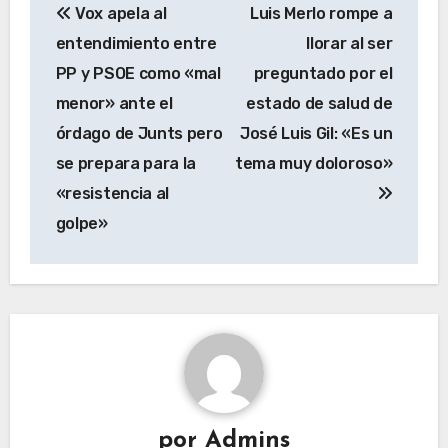
Vox apela al
Luis Merlo rompe a
de
entendimiento entre
llorar al ser
entradas
PP y PSOE como «mal
preguntado por el
menor» ante el
estado de salud de
órdago de Junts pero
José Luis Gil: «Es un
se prepara para la
tema muy doloroso»
«resistencia al
golpe»
por
Admins