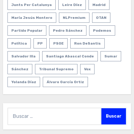
Junts Per Catalunya
Leire Díez
Madrid
María Jesús Montero
NLPremium
OTAN
Partido Popular
Pedro Sánchez
Podemos
Política
PP
PSOE
Ron DeSantis
Salvador Illa
Santiago Abascal Conde
Sumar
Sánchez
Tribunal Supremo
Vox
Yolanda Díaz
Álvaro García Ortiz
Buscar: