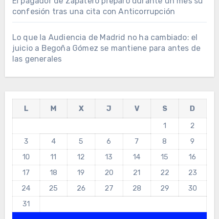
El pagador de Zapatero preparó durante un mes su
confesión tras una cita con Anticorrupción
Lo que la Audiencia de Madrid no ha cambiado: el
juicio a Begoña Gómez se mantiene para antes de
las generales
L
M
X
J
V
S
D
1
2
3
4
5
6
7
8
9
10
11
12
13
14
15
16
17
18
19
20
21
22
23
24
25
26
27
28
29
30
31