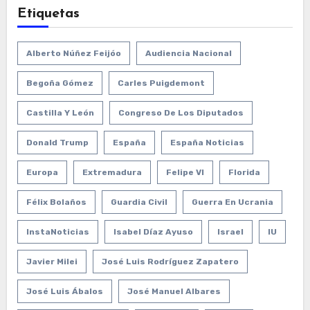
Etiquetas
Alberto Núñez Feijóo
Audiencia Nacional
Begoña Gómez
Carles Puigdemont
Castilla Y León
Congreso De Los Diputados
Donald Trump
España
España Noticias
Europa
Extremadura
Felipe VI
Florida
Félix Bolaños
Guardia Civil
Guerra En Ucrania
InstaNoticias
Isabel Díaz Ayuso
Israel
IU
Javier Milei
José Luis Rodríguez Zapatero
José Luis Ábalos
José Manuel Albares