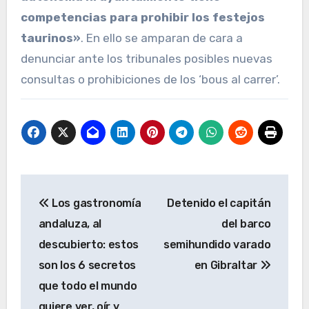
competencias
para prohibir los festejos
taurinos»
. En ello se amparan de cara a
denunciar ante los tribunales posibles nuevas
consultas o prohibiciones de los ‘bous al carrer’.
Navegación
Los gastronomía
Detenido el capitán
de
andaluza, al
del barco
entradas
descubierto: estos
semihundido varado
son los 6 secretos
en Gibraltar
que todo el mundo
quiere ver, oír y