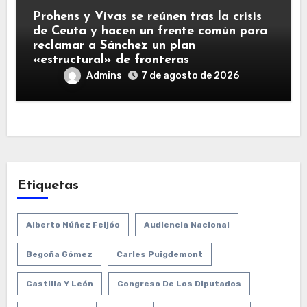
Prohens y Vivas se reúnen tras la crisis
de Ceuta y hacen un frente común para
reclamar a Sánchez un plan
«estructural» de fronteras
Admins
7 de agosto de 2026
Etiquetas
Alberto Núñez Feijóo
Audiencia Nacional
Begoña Gómez
Carles Puigdemont
Castilla Y León
Congreso De Los Diputados