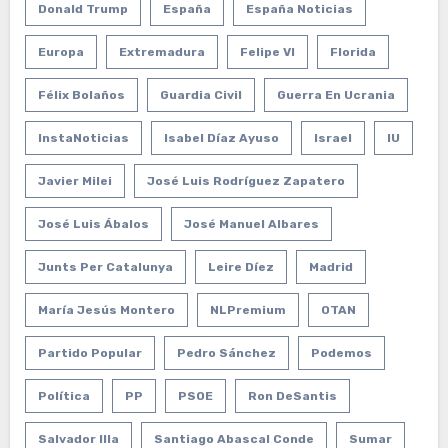
Donald Trump
España
España Noticias
Europa
Extremadura
Felipe VI
Florida
Félix Bolaños
Guardia Civil
Guerra En Ucrania
InstaNoticias
Isabel Díaz Ayuso
Israel
IU
Javier Milei
José Luis Rodríguez Zapatero
José Luis Ábalos
José Manuel Albares
Junts Per Catalunya
Leire Díez
Madrid
María Jesús Montero
NLPremium
OTAN
Partido Popular
Pedro Sánchez
Podemos
Política
PP
PSOE
Ron DeSantis
Salvador Illa
Santiago Abascal Conde
Sumar