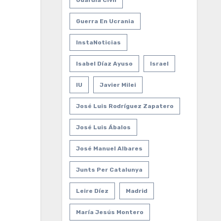
Guardia Civil
Guerra En Ucrania
InstaNoticias
Isabel Díaz Ayuso
Israel
IU
Javier Milei
José Luis Rodríguez Zapatero
José Luis Ábalos
José Manuel Albares
Junts Per Catalunya
Leire Díez
Madrid
María Jesús Montero