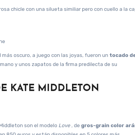
sa chicle con una silueta similiar pero con cuello a la ca
ine
ul más oscuro, a juego con las joyas, fueron un
tocado de
e mano y unos zapatos de la firma predilecta de su
E KATE MIDDLETON
 Middleton son el modelo
Love
, de
gros-grain color ar
an 850 euros y están disponibles en 5 colores más.