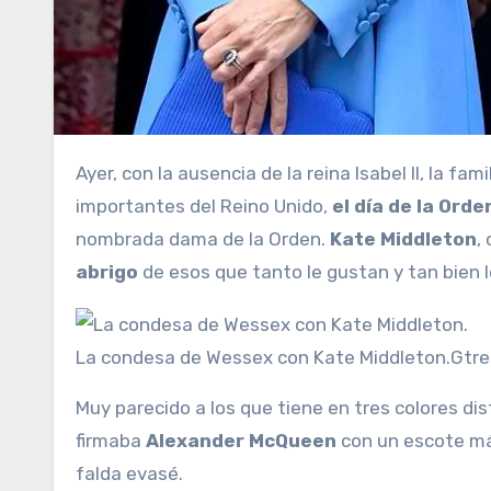
Ayer, con la ausencia de la reina Isabel II, la familia real británica celebró en Windsor una de las fiestas más
importantes del Reino Unido,
el día de la Orde
nombrada dama de la Orden.
Kate Middleton
,
abrigo
de esos que tanto le gustan y tan bien l
La condesa de Wessex con Kate Middleton.
Gtre
Muy parecido a los que tiene en tres colores dis
firmaba
Alexander McQueen
con un escote más
falda evasé.