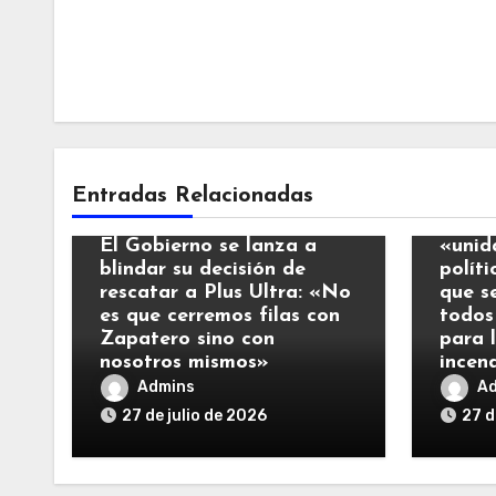
Notic
Entradas Relacionadas
Noticias
El Re
El Gobierno se lanza a
«unid
blindar su decisión de
polít
rescatar a Plus Ultra: «No
que s
es que cerremos filas con
todos
Zapatero sino con
para 
nosotros mismos»
incen
Admins
A
27 de julio de 2026
27 d