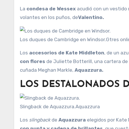
La
condesa de Wessex
acudió con un vestido ro
volantes en los puños, de
Valentino.
Los duques de Cambridge en Windsor.
Gtres onl
Los
accesorios de Kate Middleton
, de un az
con flores
de Juliette Botterill, una cartera d
cuñada Meghan Markle,
Aquazzura.
LOS DESTALONADOS D
Slingback de Aquazzura.
Aquazzura
Los
slingback
de
Aquazzura
elegidos por Kate
con punta y cadena de brillantes
, que cuest