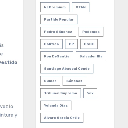
NLPremium
OTAN
Partido Popular
Pedro Sánchez
Podemos
Política
PP
PSOE
ue
Ron DeSantis
Salvador Illa
vestido
Santiago Abascal Conde
Sumar
Sánchez
Tribunal Supremo
Vox
vez lo
Yolanda Díaz
intura y
Álvaro García Ortiz