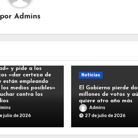
por
Admins
ias
y llama a la
ad» y pide a los
icos «dar certeza de
Noticias
e están empleando
 los medios posibles»
El Gobierno pierde do
luchar contra los
millones de votos y a
dios
quiere otro año más
dmins
Admins
e julio de 2026
27 de julio de 2026