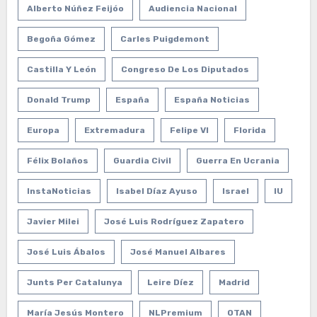
Alberto Núñez Feijóo
Audiencia Nacional
Begoña Gómez
Carles Puigdemont
Castilla Y León
Congreso De Los Diputados
Donald Trump
España
España Noticias
Europa
Extremadura
Felipe VI
Florida
Félix Bolaños
Guardia Civil
Guerra En Ucrania
InstaNoticias
Isabel Díaz Ayuso
Israel
IU
Javier Milei
José Luis Rodríguez Zapatero
José Luis Ábalos
José Manuel Albares
Junts Per Catalunya
Leire Díez
Madrid
María Jesús Montero
NLPremium
OTAN