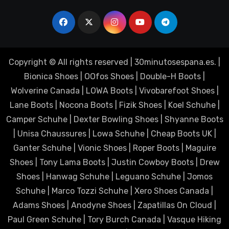
Copyright © All rights reserved
|
30minutosespana.es
. |
Bionica Shoes
|
OOfos Shoes
|
Double-H Boots
|
Wolverine Canada
|
LOWA Boots
|
Vivobarefoot Shoes
|
Lane Boots
|
Nocona Boots
|
Fizik Shoes
|
Koel Schuhe
|
Camper Schuhe
|
Dexter Bowling Shoes
|
Shyanne Boots
|
Unisa Chaussures
|
Lowa Schuhe
|
Cheap Boots UK
|
Ganter Schuhe
|
Vionic Shoes
|
Roper Boots
|
Maguire
Shoes
|
Tony Lama Boots
|
Justin Cowboy Boots
|
Drew
Shoes
|
Hanwag Schuhe
|
Leguano Schuhe
|
Jomos
Schuhe
|
Marco Tozzi Schuhe
|
Xero Shoes Canada
|
Adams Shoes
|
Anodyne Shoes
|
Zapatillas On Cloud
|
Paul Green Schuhe
|
Tory Burch Canada
|
Vasque Hiking