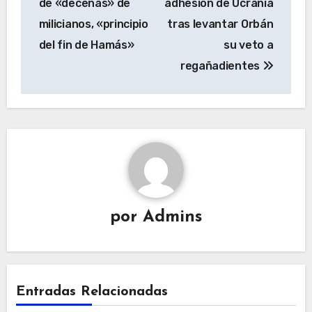
entradas
de «decenas» de
adhesión de Ucrania
milicianos, «principio
tras levantar Orbán
del fin de Hamás»
su veto a
regañadientes
por
Admins
Entradas Relacionadas