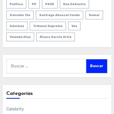
Política
PP
PSOE
Ron DeSantis
Salvador Illa
Santiago Abascal Conde
Sumar
Sánchez
Tribunal Supremo
Vox
Yolanda Díaz
Álvaro García Ortiz
Buscar:
Categorías
Celebrity