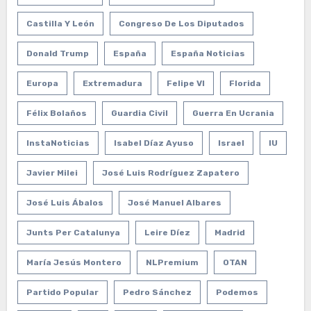
Castilla Y León
Congreso De Los Diputados
Donald Trump
España
España Noticias
Europa
Extremadura
Felipe VI
Florida
Félix Bolaños
Guardia Civil
Guerra En Ucrania
InstaNoticias
Isabel Díaz Ayuso
Israel
IU
Javier Milei
José Luis Rodríguez Zapatero
José Luis Ábalos
José Manuel Albares
Junts Per Catalunya
Leire Díez
Madrid
María Jesús Montero
NLPremium
OTAN
Partido Popular
Pedro Sánchez
Podemos