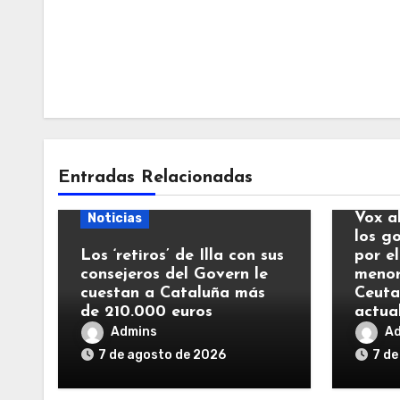
Entradas Relacionadas
Notic
Vox a
Noticias
los g
Los ‘retiros’ de Illa con sus
por el
consejeros del Govern le
menor
cuestan a Cataluña más
Ceuta
de 210.000 euros
actua
Admins
A
7 de agosto de 2026
7 de