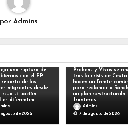
por
Admins
ias
Noticias
leja una ruptura de
Prohens y Vivas se re
obiernos con el PP
tras la crisis de Ceuta
 reparto de los
hacen un frente comú
es migrantes desde
para reclamar a Sánc
: «La situación
un plan «estructural»
l es diferente»
fronteras
dmins
Admins
 agosto de 2026
7 de agosto de 2026