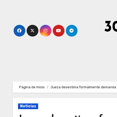
Ir
al
contenido
3
Página de inicio
Jueza desestima formalmente demanda d
Noticias