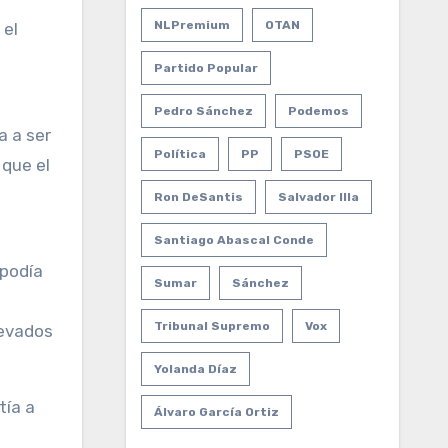
NLPremium
OTAN
 el
Partido Popular
Pedro Sánchez
Podemos
a a ser
Política
PP
PSOE
 que el
Ron DeSantis
Salvador Illa
Santiago Abascal Conde
 podía
Sumar
Sánchez
Tribunal Supremo
Vox
levados
Yolanda Díaz
tía a
Álvaro García Ortiz