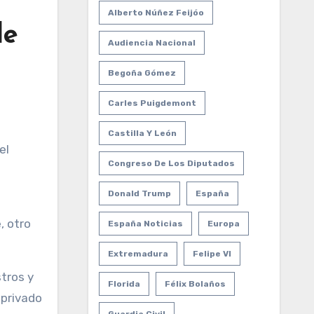
Alberto Núñez Feijóo
de
Audiencia Nacional
Begoña Gómez
Carles Puigdemont
Castilla Y León
Congreso De Los Diputados
Donald Trump
España
, otro
España Noticias
Europa
Extremadura
Felipe VI
tros y
Florida
Félix Bolaños
 privado