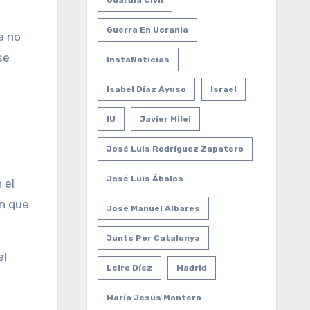
Guardia Civil
Guerra En Ucrania
a no
se
InstaNoticias
Isabel Díaz Ayuso
Israel
IU
Javier Milei
José Luis Rodríguez Zapatero
José Luis Ábalos
 el
en que
José Manuel Albares
Junts Per Catalunya
el
Leire Díez
Madrid
María Jesús Montero