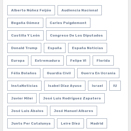
Alberto Núñez Feijóo
Audiencia Nacional
Begoña Gómez
Carles Puigdemont
Castilla Y León
Congreso De Los Diputados
Donald Trump
España
España Noticias
Europa
Extremadura
Felipe VI
Florida
Félix Bolaños
Guardia Civil
Guerra En Ucrania
InstaNoticias
Isabel Díaz Ayuso
Israel
IU
Javier Milei
José Luis Rodríguez Zapatero
José Luis Ábalos
José Manuel Albares
Junts Per Catalunya
Leire Díez
Madrid