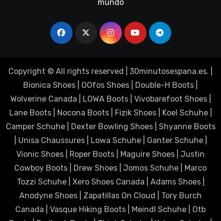
mundo
Copyright © All rights reserved
|
30minutosespana.es
. |
Bionica Shoes
|
OOfos Shoes
|
Double-H Boots
|
Wolverine Canada
|
LOWA Boots
|
Vivobarefoot Shoes
|
Lane Boots
|
Nocona Boots
|
Fizik Shoes
|
Koel Schuhe
|
Camper Schuhe
|
Dexter Bowling Shoes
|
Shyanne Boots
|
Unisa Chaussures
|
Lowa Schuhe
|
Ganter Schuhe
|
Vionic Shoes
|
Roper Boots
|
Maguire Shoes
|
Justin
Cowboy Boots
|
Drew Shoes
|
Jomos Schuhe
|
Marco
Tozzi Schuhe
|
Xero Shoes Canada
|
Adams Shoes
|
Anodyne Shoes
|
Zapatillas On Cloud
|
Tory Burch
Canada
|
Vasque Hiking Boots
|
Meindl Schuhe
|
Otb