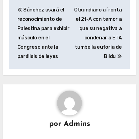
Navegación
Sánchez usará el
Otxandiano afronta
de
reconocimiento de
el 21-A con temor a
entradas
Palestina para exhibir
que su negativa a
músculo en el
condenar a ETA
Congreso ante la
tumbe la euforia de
parálisis de leyes
Bildu
por
Admins