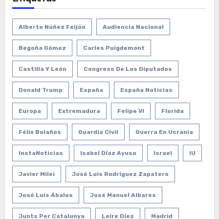
Alberto Núñez Feijóo
Audiencia Nacional
Begoña Gómez
Carles Puigdemont
Castilla Y León
Congreso De Los Diputados
Donald Trump
España
España Noticias
Europa
Extremadura
Felipe VI
Florida
Félix Bolaños
Guardia Civil
Guerra En Ucrania
InstaNoticias
Isabel Díaz Ayuso
Israel
IU
Javier Milei
José Luis Rodríguez Zapatero
José Luis Ábalos
José Manuel Albares
Junts Per Catalunya
Leire Díez
Madrid