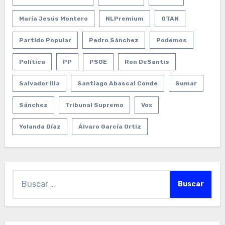
María Jesús Montero
NLPremium
OTAN
Partido Popular
Pedro Sánchez
Podemos
Política
PP
PSOE
Ron DeSantis
Salvador Illa
Santiago Abascal Conde
Sumar
Sánchez
Tribunal Supremo
Vox
Yolanda Díaz
Álvaro García Ortiz
Buscar: