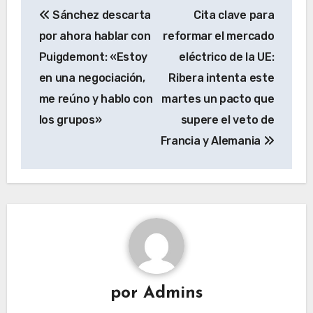
Sánchez descarta
Cita clave para
de
por ahora hablar con
reformar el mercado
entradas
Puigdemont: «Estoy
eléctrico de la UE:
en una negociación,
Ribera intenta este
me reúno y hablo con
martes un pacto que
los grupos»
supere el veto de
Francia y Alemania
por
Admins