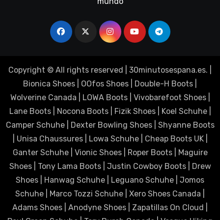
mundo
Copyright © All rights reserved
|
30minutosespana.es
. |
Bionica Shoes
|
OOfos Shoes
|
Double-H Boots
|
Wolverine Canada
|
LOWA Boots
|
Vivobarefoot Shoes
|
Lane Boots
|
Nocona Boots
|
Fizik Shoes
|
Koel Schuhe
|
Camper Schuhe
|
Dexter Bowling Shoes
|
Shyanne Boots
|
Unisa Chaussures
|
Lowa Schuhe
|
Cheap Boots UK
|
Ganter Schuhe
|
Vionic Shoes
|
Roper Boots
|
Maguire
Shoes
|
Tony Lama Boots
|
Justin Cowboy Boots
|
Drew
Shoes
|
Hanwag Schuhe
|
Leguano Schuhe
|
Jomos
Schuhe
|
Marco Tozzi Schuhe
|
Xero Shoes Canada
|
Adams Shoes
|
Anodyne Shoes
|
Zapatillas On Cloud
|