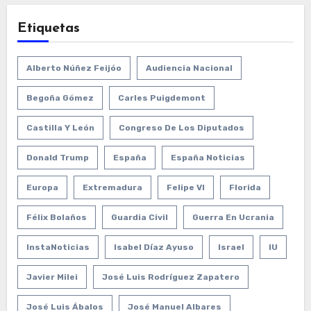
Etiquetas
Alberto Núñez Feijóo
Audiencia Nacional
Begoña Gómez
Carles Puigdemont
Castilla Y León
Congreso De Los Diputados
Donald Trump
España
España Noticias
Europa
Extremadura
Felipe VI
Florida
Félix Bolaños
Guardia Civil
Guerra En Ucrania
InstaNoticias
Isabel Díaz Ayuso
Israel
IU
Javier Milei
José Luis Rodríguez Zapatero
José Luis Ábalos
José Manuel Albares