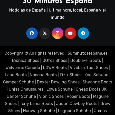
30 Minutos Espana
Noticias de España | Última hora, local, España y el
mundo
Copyright © All rights reserved
|
30minutosespana.es
. |
Bionica Shoes
|
OOfos Shoes
|
Double-H Boots
|
Wolverine Canada
|
LOWA Boots
|
Vivobarefoot Shoes
|
Lane Boots
|
Nocona Boots
|
Fizik Shoes
|
Koel Schuhe
|
Camper Schuhe
|
Dexter Bowling Shoes
|
Shyanne Boots
|
Unisa Chaussures
|
Lowa Schuhe
|
Cheap Boots UK
|
Ganter Schuhe
|
Vionic Shoes
|
Roper Boots
|
Maguire
Shoes
|
Tony Lama Boots
|
Justin Cowboy Boots
|
Drew
Shoes
|
Hanwag Schuhe
|
Leguano Schuhe
|
Jomos