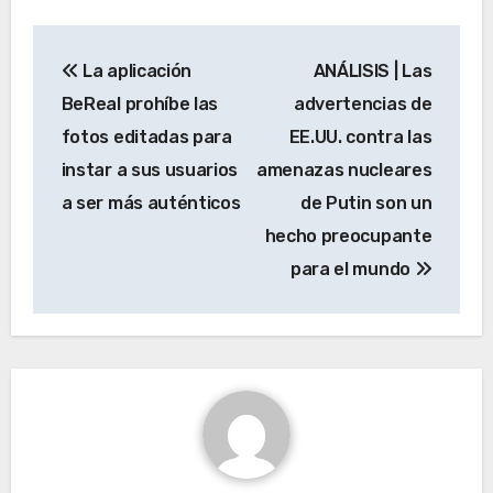
Navegación
La aplicación
ANÁLISIS | Las
de
BeReal prohíbe las
advertencias de
entradas
fotos editadas para
EE.UU. contra las
instar a sus usuarios
amenazas nucleares
a ser más auténticos
de Putin son un
hecho preocupante
para el mundo