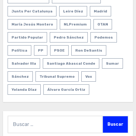
Junts Per Catalunya
Leire Díez
Madrid
María Jesús Montero
NLPremium
OTAN
Partido Popular
Pedro Sánchez
Podemos
Política
PP
PSOE
Ron DeSantis
Salvador Illa
Santiago Abascal Conde
Sumar
Sánchez
Tribunal Supremo
Vox
Yolanda Díaz
Álvaro García Ortiz
Buscar: