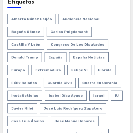
Etiquetas
Alberto Núñez Feijóo
Audiencia Nacional
Begoña Gómez
Carles Puigdemont
Castilla Y León
Congreso De Los Diputados
Donald Trump
España
España Noticias
Europa
Extremadura
Felipe VI
Florida
Félix Bolaños
Guardia Civil
Guerra En Ucrania
InstaNoticias
Isabel Díaz Ayuso
Israel
IU
Javier Milei
José Luis Rodríguez Zapatero
José Luis Ábalos
José Manuel Albares