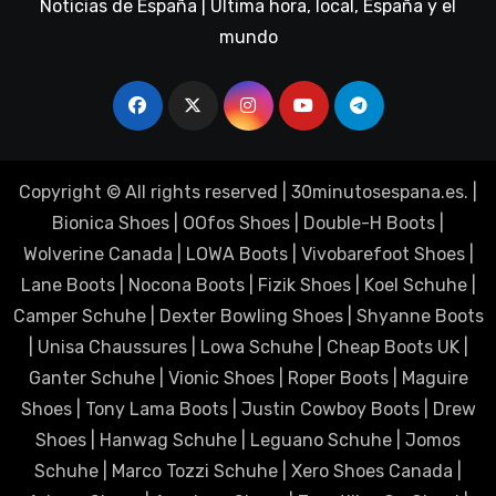
Noticias de España | Última hora, local, España y el
mundo
Copyright © All rights reserved
|
30minutosespana.es
. |
Bionica Shoes
|
OOfos Shoes
|
Double-H Boots
|
Wolverine Canada
|
LOWA Boots
|
Vivobarefoot Shoes
|
Lane Boots
|
Nocona Boots
|
Fizik Shoes
|
Koel Schuhe
|
Camper Schuhe
|
Dexter Bowling Shoes
|
Shyanne Boots
|
Unisa Chaussures
|
Lowa Schuhe
|
Cheap Boots UK
|
Ganter Schuhe
|
Vionic Shoes
|
Roper Boots
|
Maguire
Shoes
|
Tony Lama Boots
|
Justin Cowboy Boots
|
Drew
Shoes
|
Hanwag Schuhe
|
Leguano Schuhe
|
Jomos
Schuhe
|
Marco Tozzi Schuhe
|
Xero Shoes Canada
|