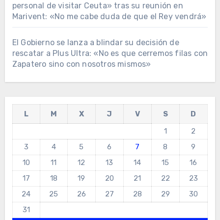
personal de visitar Ceuta» tras su reunión en
Marivent: «No me cabe duda de que el Rey vendrá»
El Gobierno se lanza a blindar su decisión de
rescatar a Plus Ultra: «No es que cerremos filas con
Zapatero sino con nosotros mismos»
L
M
X
J
V
S
D
1
2
3
4
5
6
7
8
9
10
11
12
13
14
15
16
17
18
19
20
21
22
23
24
25
26
27
28
29
30
31