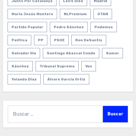
Junts Per Catalunya
Leire Díez
Madrid
María Jesús Montero
NLPremium
OTAN
Partido Popular
Pedro Sánchez
Podemos
Política
PP
PSOE
Ron DeSantis
Salvador Illa
Santiago Abascal Conde
Sumar
Sánchez
Tribunal Supremo
Vox
Yolanda Díaz
Álvaro García Ortiz
Buscar: