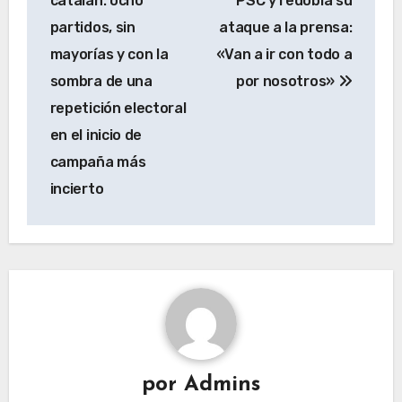
entradas
catalán: ocho
PSC y redobla su
partidos, sin
ataque a la prensa:
mayorías y con la
«Van a ir con todo a
sombra de una
por nosotros»
repetición electoral
en el inicio de
campaña más
incierto
por
Admins