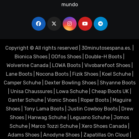
mundo
Copyright © All rights reserved
|
30minutosespana.es
. |
Bionica Shoes
|
OOfos Shoes
|
Double-H Boots
|
Wolverine Canada
|
LOWA Boots
|
Vivobarefoot Shoes
|
Lane Boots
|
Nocona Boots
|
Fizik Shoes
|
Koel Schuhe
|
Camper Schuhe
|
Dexter Bowling Shoes
|
Shyanne Boots
|
Unisa Chaussures
|
Lowa Schuhe
|
Cheap Boots UK
|
Ganter Schuhe
|
Vionic Shoes
|
Roper Boots
|
Maguire
Shoes
|
Tony Lama Boots
|
Justin Cowboy Boots
|
Drew
Shoes
|
Hanwag Schuhe
|
Leguano Schuhe
|
Jomos
Schuhe
|
Marco Tozzi Schuhe
|
Xero Shoes Canada
|
Adams Shoes
|
Anodyne Shoes
|
Zapatillas On Cloud
|