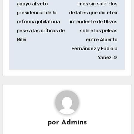
de
apoyo al veto
mes sin salir”: los
entradas
presidencial de la
detalles que dio el ex
reforma jubilatoria
intendente de Olivos
pese a las críticas de
sobre las peleas
Milei
entre Alberto
Fernández y Fabiola
Yañez
por
Admins