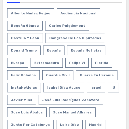
Alberto Núñez Feijóo
Audiencia Nacional
Begoña Gómez
Carles Puigdemont
Castilla Y León
Congreso De Los Diputados
Donald Trump
España
España Noticias
Europa
Extremadura
Felipe VI
Florida
Félix Bolaños
Guardia Civil
Guerra En Ucrania
InstaNoticias
Isabel Díaz Ayuso
Israel
IU
Javier Milei
José Luis Rodríguez Zapatero
José Luis Ábalos
José Manuel Albares
Junts Per Catalunya
Leire Díez
Madrid