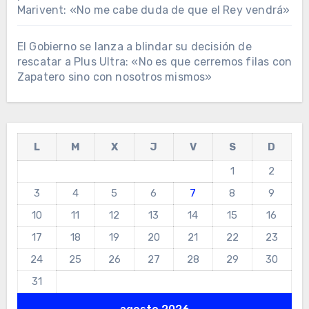
Marivent: «No me cabe duda de que el Rey vendrá»
El Gobierno se lanza a blindar su decisión de
rescatar a Plus Ultra: «No es que cerremos filas con
Zapatero sino con nosotros mismos»
L
M
X
J
V
S
D
1
2
3
4
5
6
7
8
9
10
11
12
13
14
15
16
17
18
19
20
21
22
23
24
25
26
27
28
29
30
31