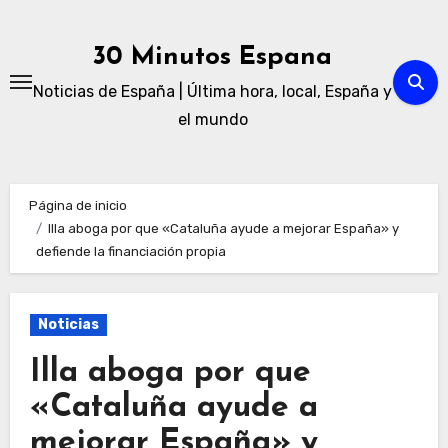
Ir
al
30 Minutos Espana
contenido
Noticias de España | Última hora, local, España y
el mundo
Página de inicio
Illa aboga por que «Cataluña ayude a mejorar España» y
defiende la financiación propia
Noticias
Illa aboga por que
«Cataluña ayude a
mejorar España» y