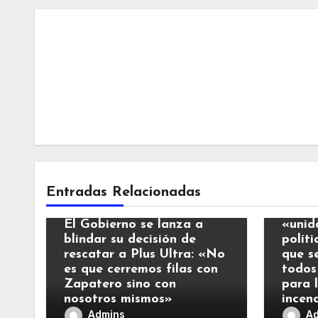
Notic
Entradas Relacionadas
Noticias
El Re
El Gobierno se lanza a
«unid
blindar su decisión de
polít
rescatar a Plus Ultra: «No
que s
es que cerremos filas con
todos
Zapatero sino con
para 
nosotros mismos»
incen
Admins
A