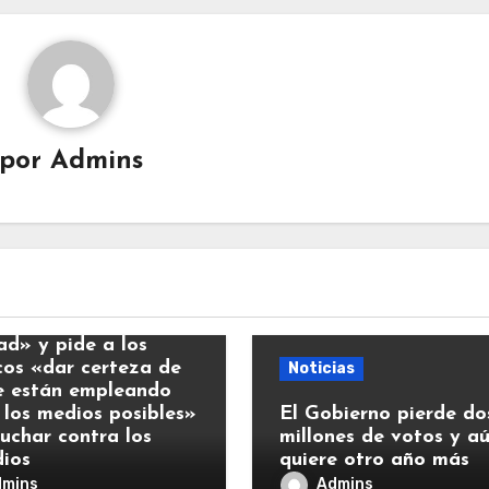
por
Admins
ias
y llama a la
ad» y pide a los
icos «dar certeza de
Noticias
e están empleando
 los medios posibles»
El Gobierno pierde do
luchar contra los
millones de votos y a
dios
quiere otro año más
dmins
Admins