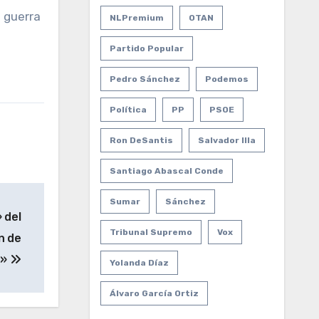
 guerra
NLPremium
OTAN
Partido Popular
Pedro Sánchez
Podemos
Política
PP
PSOE
Ron DeSantis
Salvador Illa
Santiago Abascal Conde
Sumar
Sánchez
 del
Tribunal Supremo
Vox
n de
e»
Yolanda Díaz
Álvaro García Ortiz