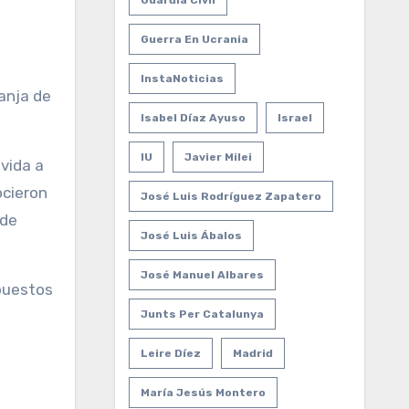
Guardia Civil
Guerra En Ucrania
InstaNoticias
anja de
Isabel Díaz Ayuso
Israel
IU
Javier Milei
vida a
ocieron
José Luis Rodríguez Zapatero
 de
José Luis Ábalos
José Manuel Albares
upuestos
Junts Per Catalunya
Leire Díez
Madrid
María Jesús Montero