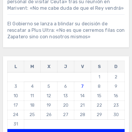
personal de visitar Ceuta» tras su reunión en
Marivent: «No me cabe duda de que el Rey vendrá»
El Gobierno se lanza a blindar su decisión de
rescatar a Plus Ultra: «No es que cerremos filas con
Zapatero sino con nosotros mismos»
L
M
X
J
V
S
D
1
2
3
4
5
6
7
8
9
10
11
12
13
14
15
16
17
18
19
20
21
22
23
24
25
26
27
28
29
30
31