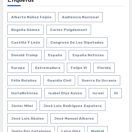
Etiquetas
Alberto Núñez Feijóo
Audiencia Nacional
Begoña Gómez
Carles Puigdemont
Castilla Y León
Congreso De Los Diputados
Donald Trump
España
España Noticias
Europa
Extremadura
Felipe VI
Florida
Félix Bolaños
Guardia Civil
Guerra En Ucrania
InstaNoticias
Isabel Díaz Ayuso
Israel
IU
Javier Milei
José Luis Rodríguez Zapatero
José Luis Ábalos
José Manuel Albares
Junts Per Catalunya
Leire Díez
Madrid