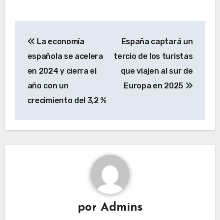
Navegación
La economía
España captará un
de
española se acelera
tercio de los turistas
entradas
en 2024 y cierra el
que viajen al sur de
año con un
Europa en 2025
crecimiento del 3,2 %
por
Admins