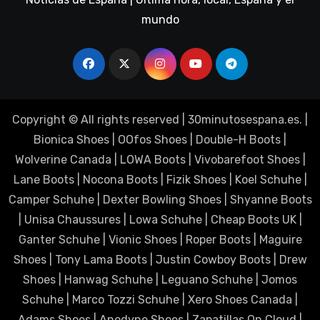
mundo
Copyright © All rights reserved
|
30minutosespana.es
. |
Bionica Shoes
|
OOfos Shoes
|
Double-H Boots
|
Wolverine Canada
|
LOWA Boots
|
Vivobarefoot Shoes
|
Lane Boots
|
Nocona Boots
|
Fizik Shoes
|
Koel Schuhe
|
Camper Schuhe
|
Dexter Bowling Shoes
|
Shyanne Boots
|
Unisa Chaussures
|
Lowa Schuhe
|
Cheap Boots UK
|
Ganter Schuhe
|
Vionic Shoes
|
Roper Boots
|
Maguire
Shoes
|
Tony Lama Boots
|
Justin Cowboy Boots
|
Drew
Shoes
|
Hanwag Schuhe
|
Leguano Schuhe
|
Jomos
Schuhe
|
Marco Tozzi Schuhe
|
Xero Shoes Canada
|
Adams Shoes
|
Anodyne Shoes
|
Zapatillas On Cloud
|