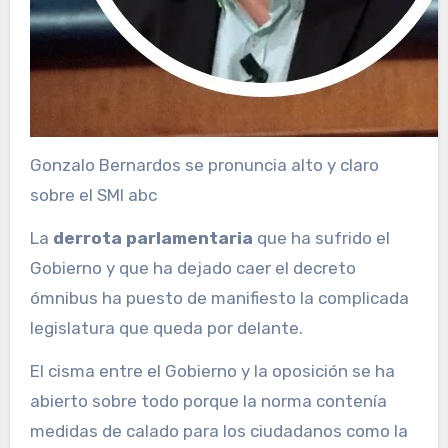
Gonzalo Bernardos se pronuncia alto y claro
sobre el SMI
abc
La
derrota parlamentaria
que ha sufrido el
Gobierno y que ha dejado caer el decreto
ómnibus ha puesto de manifiesto la complicada
legislatura que queda por delante.
El cisma entre el Gobierno y la oposición se ha
abierto sobre todo porque la norma contenía
medidas de calado para los ciudadanos como la