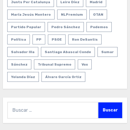
Junts Per Catalunya
Leire Díez
Madrid
María Jesús Montero
NLPremium
OTAN
Partido Popular
Pedro Sánchez
Podemos
Política
PP
PSOE
Ron DeSantis
Salvador Illa
Santiago Abascal Conde
Sumar
Sánchez
Tribunal Supremo
Vox
Yolanda Díaz
Álvaro García Ortiz
Buscar: