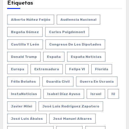
Etiquetas
Alberto Núñez Feijóo
Audiencia Nacional
Begoña Gómez
Carles Puigdemont
Castilla Y León
Congreso De Los Diputados
Donald Trump
España
España Noticias
Europa
Extremadura
Felipe VI
Florida
Félix Bolaños
Guardia Civil
Guerra En Ucrania
InstaNoticias
Isabel Díaz Ayuso
Israel
IU
Javier Milei
José Luis Rodríguez Zapatero
José Luis Ábalos
José Manuel Albares