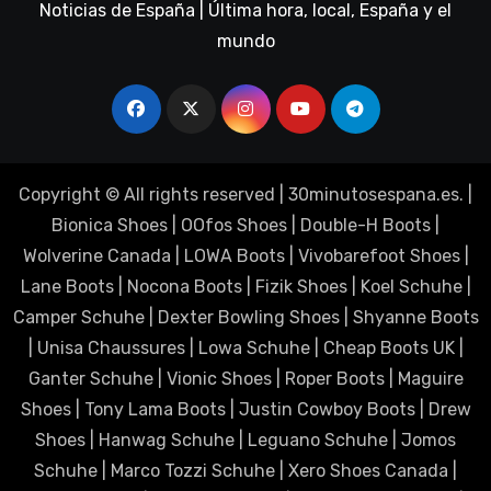
Noticias de España | Última hora, local, España y el
mundo
Copyright © All rights reserved
|
30minutosespana.es
. |
Bionica Shoes
|
OOfos Shoes
|
Double-H Boots
|
Wolverine Canada
|
LOWA Boots
|
Vivobarefoot Shoes
|
Lane Boots
|
Nocona Boots
|
Fizik Shoes
|
Koel Schuhe
|
Camper Schuhe
|
Dexter Bowling Shoes
|
Shyanne Boots
|
Unisa Chaussures
|
Lowa Schuhe
|
Cheap Boots UK
|
Ganter Schuhe
|
Vionic Shoes
|
Roper Boots
|
Maguire
Shoes
|
Tony Lama Boots
|
Justin Cowboy Boots
|
Drew
Shoes
|
Hanwag Schuhe
|
Leguano Schuhe
|
Jomos
Schuhe
|
Marco Tozzi Schuhe
|
Xero Shoes Canada
|