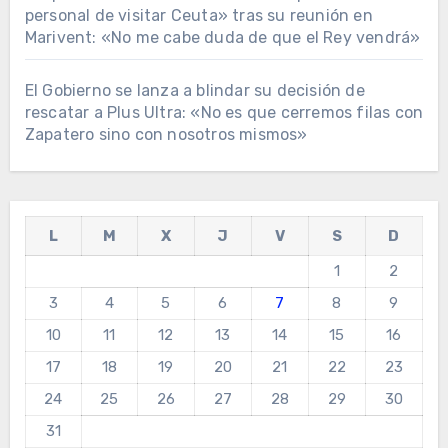
personal de visitar Ceuta» tras su reunión en
Marivent: «No me cabe duda de que el Rey vendrá»
El Gobierno se lanza a blindar su decisión de
rescatar a Plus Ultra: «No es que cerremos filas con
Zapatero sino con nosotros mismos»
L
M
X
J
V
S
D
1
2
3
4
5
6
7
8
9
10
11
12
13
14
15
16
17
18
19
20
21
22
23
24
25
26
27
28
29
30
31