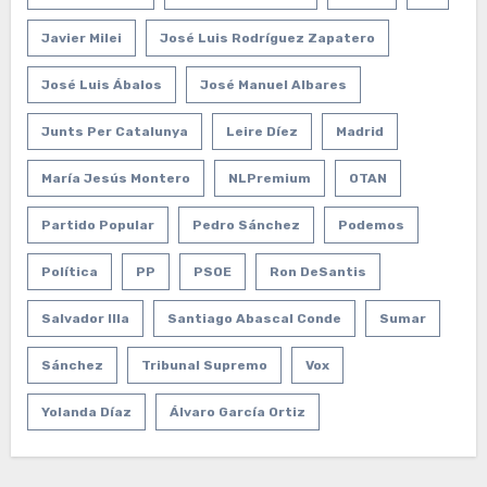
Javier Milei
José Luis Rodríguez Zapatero
José Luis Ábalos
José Manuel Albares
Junts Per Catalunya
Leire Díez
Madrid
María Jesús Montero
NLPremium
OTAN
Partido Popular
Pedro Sánchez
Podemos
Política
PP
PSOE
Ron DeSantis
Salvador Illa
Santiago Abascal Conde
Sumar
Sánchez
Tribunal Supremo
Vox
Yolanda Díaz
Álvaro García Ortiz