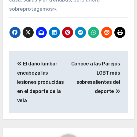
sobreprotegemos».
Navegación
El daño lumbar
Conoce a las Parejas
de
encabeza las
LGBT más
entradas
lesiones producidas
sobresalientes del
en el deporte de la
deporte
vela