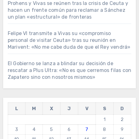
Prohens y Vivas se reúnen tras la crisis de Ceuta y
hacen un frente común para reclamar a Sánchez
un plan «estructural» de fronteras
Felipe VI transmite a Vivas su «compromiso
personal de visitar Ceuta» tras su reunión en
Marivent: «No me cabe duda de que el Rey vendrá»
El Gobierno se lanza a blindar su decisión de
rescatar a Plus Ultra: «No es que cerremos filas con
Zapatero sino con nosotros mismos»
L
M
X
J
V
S
D
1
2
3
4
5
6
7
8
9