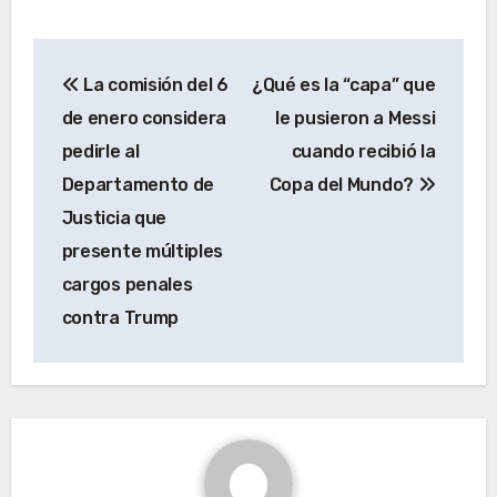
Navegación
La comisión del 6
¿Qué es la “capa” que
de
de enero considera
le pusieron a Messi
entradas
pedirle al
cuando recibió la
Departamento de
Copa del Mundo?
Justicia que
presente múltiples
cargos penales
contra Trump