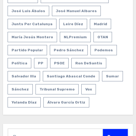
José Luis Ábalos
José Manuel Albares
Junts Per Catalunya
Leire Díez
Madrid
María Jesús Montero
NLPremium
OTAN
Partido Popular
Pedro Sánchez
Podemos
Política
PP
PSOE
Ron DeSantis
Salvador Illa
Santiago Abascal Conde
Sumar
Sánchez
Tribunal Supremo
Vox
Yolanda Díaz
Álvaro García Ortiz
Buscar: