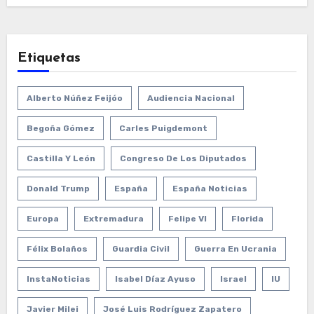
Etiquetas
Alberto Núñez Feijóo
Audiencia Nacional
Begoña Gómez
Carles Puigdemont
Castilla Y León
Congreso De Los Diputados
Donald Trump
España
España Noticias
Europa
Extremadura
Felipe VI
Florida
Félix Bolaños
Guardia Civil
Guerra En Ucrania
InstaNoticias
Isabel Díaz Ayuso
Israel
IU
Javier Milei
José Luis Rodríguez Zapatero