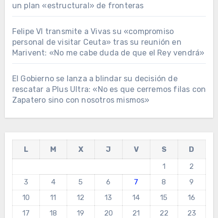
un plan «estructural» de fronteras
Felipe VI transmite a Vivas su «compromiso
personal de visitar Ceuta» tras su reunión en
Marivent: «No me cabe duda de que el Rey vendrá»
El Gobierno se lanza a blindar su decisión de
rescatar a Plus Ultra: «No es que cerremos filas con
Zapatero sino con nosotros mismos»
L
M
X
J
V
S
D
1
2
3
4
5
6
7
8
9
10
11
12
13
14
15
16
17
18
19
20
21
22
23