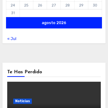
24
25
26
27
28
29
30
31
agosto 2026
« Jul
Te Has Perdido
Noticias