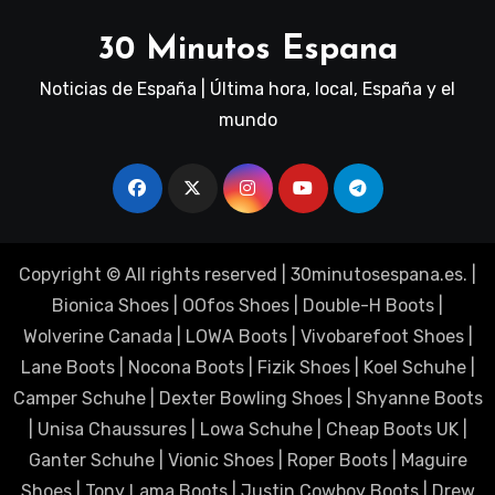
30 Minutos Espana
Noticias de España | Última hora, local, España y el
mundo
Copyright © All rights reserved
|
30minutosespana.es
. |
Bionica Shoes
|
OOfos Shoes
|
Double-H Boots
|
Wolverine Canada
|
LOWA Boots
|
Vivobarefoot Shoes
|
Lane Boots
|
Nocona Boots
|
Fizik Shoes
|
Koel Schuhe
|
Camper Schuhe
|
Dexter Bowling Shoes
|
Shyanne Boots
|
Unisa Chaussures
|
Lowa Schuhe
|
Cheap Boots UK
|
Ganter Schuhe
|
Vionic Shoes
|
Roper Boots
|
Maguire
Shoes
|
Tony Lama Boots
|
Justin Cowboy Boots
|
Drew