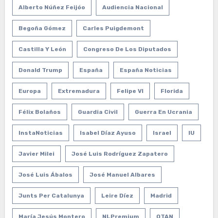
Alberto Núñez Feijóo
Audiencia Nacional
Begoña Gómez
Carles Puigdemont
Castilla Y León
Congreso De Los Diputados
Donald Trump
España
España Noticias
Europa
Extremadura
Felipe VI
Florida
Félix Bolaños
Guardia Civil
Guerra En Ucrania
InstaNoticias
Isabel Díaz Ayuso
Israel
IU
Javier Milei
José Luis Rodríguez Zapatero
José Luis Ábalos
José Manuel Albares
Junts Per Catalunya
Leire Díez
Madrid
María Jesús Montero
NLPremium
OTAN