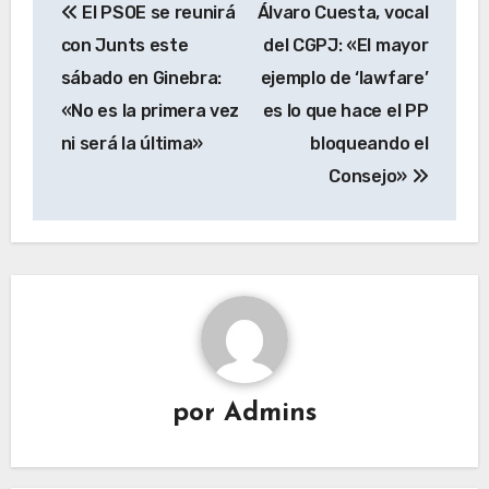
El PSOE se reunirá
Álvaro Cuesta, vocal
de
con Junts este
del CGPJ: «El mayor
entradas
sábado en Ginebra:
ejemplo de ‘lawfare’
«No es la primera vez
es lo que hace el PP
ni será la última»
bloqueando el
Consejo»
por
Admins