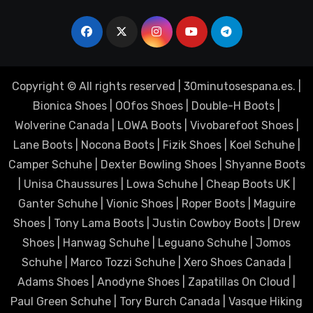
Copyright © All rights reserved
|
30minutosespana.es
. |
Bionica Shoes
|
OOfos Shoes
|
Double-H Boots
|
Wolverine Canada
|
LOWA Boots
|
Vivobarefoot Shoes
|
Lane Boots
|
Nocona Boots
|
Fizik Shoes
|
Koel Schuhe
|
Camper Schuhe
|
Dexter Bowling Shoes
|
Shyanne Boots
|
Unisa Chaussures
|
Lowa Schuhe
|
Cheap Boots UK
|
Ganter Schuhe
|
Vionic Shoes
|
Roper Boots
|
Maguire
Shoes
|
Tony Lama Boots
|
Justin Cowboy Boots
|
Drew
Shoes
|
Hanwag Schuhe
|
Leguano Schuhe
|
Jomos
Schuhe
|
Marco Tozzi Schuhe
|
Xero Shoes Canada
|
Adams Shoes
|
Anodyne Shoes
|
Zapatillas On Cloud
|
Paul Green Schuhe
|
Tory Burch Canada
|
Vasque Hiking