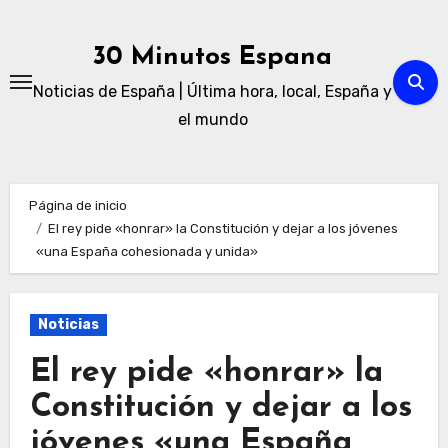
Ir
al
30 Minutos Espana
contenido
Noticias de España | Última hora, local, España y
el mundo
Página de inicio
El rey pide «honrar» la Constitución y dejar a los jóvenes
«una España cohesionada y unida»
Noticias
El rey pide «honrar» la
Constitución y dejar a los
jóvenes «una España