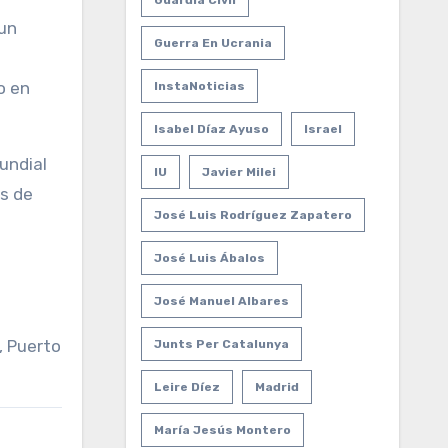
Guardia Civil
 un
Guerra En Ucrania
o en
InstaNoticias
Isabel Díaz Ayuso
Israel
undial
IU
Javier Milei
es de
José Luis Rodríguez Zapatero
José Luis Ábalos
José Manuel Albares
, Puerto
Junts Per Catalunya
Leire Díez
Madrid
María Jesús Montero