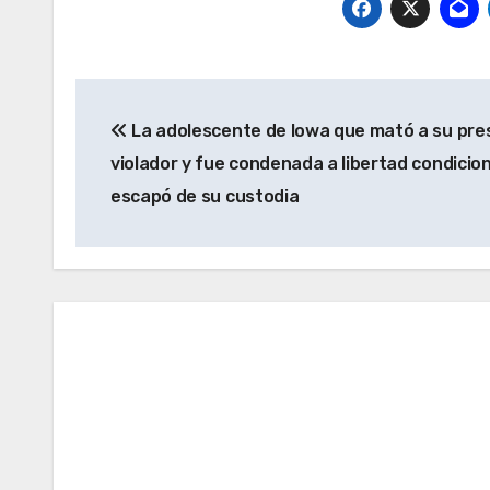
Navegación
La adolescente de Iowa que mató a su pre
de
violador y fue condenada a libertad condicion
entradas
escapó de su custodia