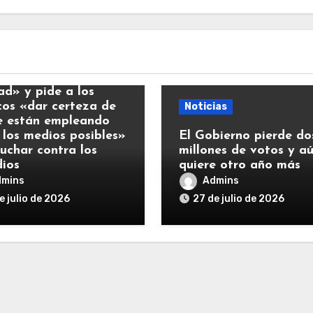
ias
y llama a la
ad» y pide a los
icos «dar certeza de
Noticias
e están empleando
 los medios posibles»
El Gobierno pierde do
luchar contra los
millones de votos y a
dios
quiere otro año más
dmins
Admins
e julio de 2026
27 de julio de 2026