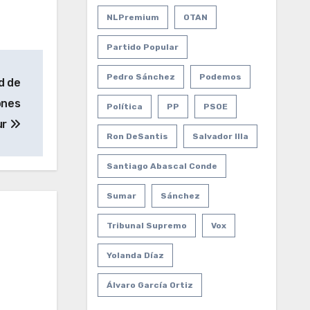
NLPremium
OTAN
Partido Popular
Pedro Sánchez
Podemos
d de
ones
Política
PP
PSOE
ur
Ron DeSantis
Salvador Illa
Santiago Abascal Conde
Sumar
Sánchez
Tribunal Supremo
Vox
Yolanda Díaz
Álvaro García Ortiz