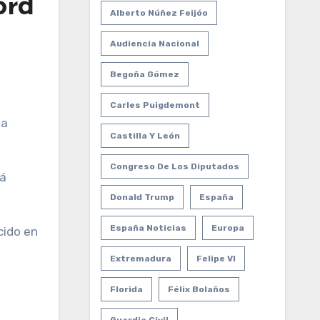
ord
Alberto Núñez Feijóo
Audiencia Nacional
Begoña Gómez
Carles Puigdemont
Castilla Y León
Congreso De Los Diputados
tá
Donald Trump
España
España Noticias
Europa
cido en
Extremadura
Felipe VI
Florida
Félix Bolaños