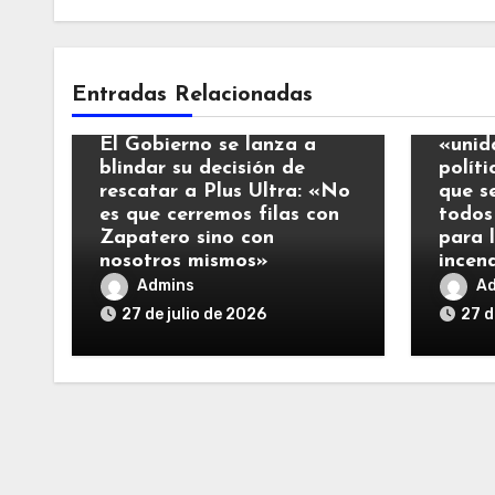
Notic
Entradas Relacionadas
Noticias
El Re
El Gobierno se lanza a
«unid
blindar su decisión de
polít
rescatar a Plus Ultra: «No
que s
es que cerremos filas con
todos
Zapatero sino con
para 
nosotros mismos»
incen
Admins
A
27 de julio de 2026
27 d