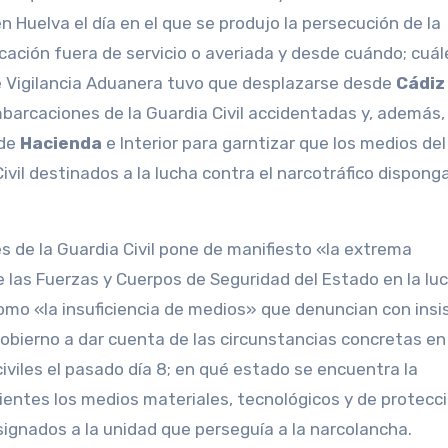
Huelva el día en el que se produjo la persecución de la
cación fuera de servicio o averiada y desde cuándo; cuál
de Vigilancia Aduanera tuvo que desplazarse desde
Cádiz
embarcaciones de la Guardia Civil accidentadas y, además,
 de
Hacienda
e Interior para garntizar que los medios del
Civil destinados a la lucha contra el narcotráfico dispong
s de la Guardia Civil pone de manifiesto «la extrema
e las Fuerzas y Cuerpos de Seguridad del Estado en la lu
 como «la insuficiencia de medios» que denuncian con insi
Gobierno a dar cuenta de las circunstancias concretas en
civiles el pasado día 8; en qué estado se encuentra la
icientes los medios materiales, tecnológicos y de protecc
ignados a la unidad que perseguía a la narcolancha.