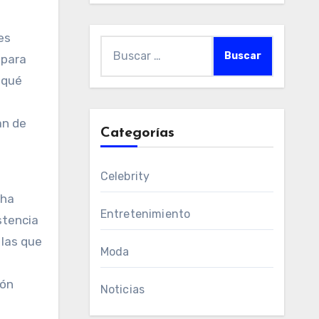
es
Buscar:
para
 qué
an de
Categorías
Celebrity
cha
Entretenimiento
stencia
 las que
Moda
ión
Noticias