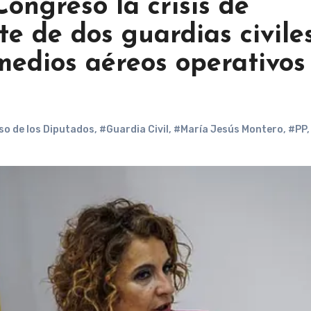
ongreso la crisis de
e de dos guardias civiles
medios aéreos operativos
o de los Diputados
,
#Guardia Civil
,
#María Jesús Montero
,
#PP