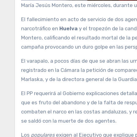
María Jesús Montero, este miércoles, durante un
El fallecimiento en acto de servicio de dos agentes de la Guardia Civil durante una operación contra el
narcotráfico en
Huelva
y el tropezón de la candi
Montero, calificando el resultado mortal de la 
campaña provocando un duro golpe en las persp
El varapalo, a pocos días de que se abran las ur
registrado en la Cámara la petición de comparec
Marlaska, y de la directora general de la Guardia 
El PP requerirá al Gobierno explicaciones detal
que es fruto del abandono y de la falta de res
combaten el narco en las costas andaluzas, y 
se saldó con la muerte de dos agentes.
Los
populares
exigen al Ejecutivo que explique