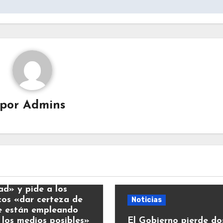
por
Admins
ias
y llama a la
ad» y pide a los
icos «dar certeza de
Noticias
e están empleando
 los medios posibles»
El Gobierno pierde do