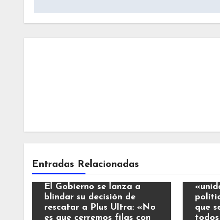
Notic
Entradas Relacionadas
Noticias
El Re
El Gobierno se lanza a
«unid
blindar su decisión de
polít
rescatar a Plus Ultra: «No
que s
es que cerremos filas con
todos