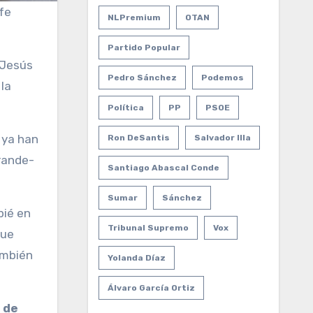
fe
NLPremium
OTAN
Partido Popular
 Jesús
Pedro Sánchez
Podemos
 la
Política
PP
PSOE
 ya han
Ron DeSantis
Salvador Illa
Grande-
Santiago Abascal Conde
Sumar
Sánchez
pié en
Tribunal Supremo
Vox
que
ambién
Yolanda Díaz
Álvaro García Ortiz
 de