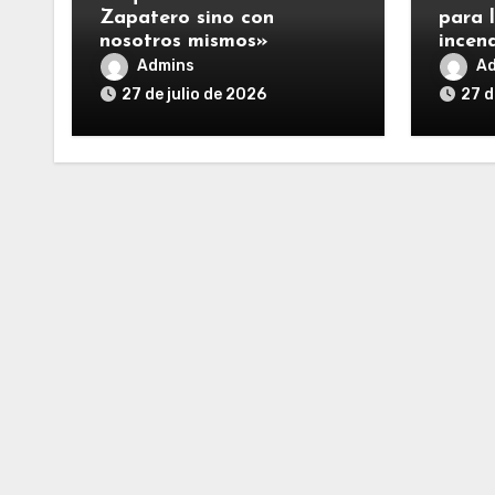
Zapatero sino con
para 
nosotros mismos»
incen
Admins
A
27 de julio de 2026
27 d