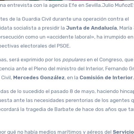
a entrevista con la agencia Efe en Sevilla.
Julio Muñoz
E
data socialista a presidir la
Junta de Andalucía
, María
persecución como un «accidente laboral», ha irrumpido en
ectivas electorales del PSOE.
nas, será exprimido por los
populares
en el Congreso, que
encia ante el Pleno del ministro del Interior, Fernando 
Civil,
Mercedes González
, en la
Comisión de Interior
.
ladas de lo sucedido el pasado 8 de mayo, haciendo hinca
puesta ante las necesidades perentorias de los agentes 
recordará la tragedia de Barbate de hace dos años que t
 por qué no había medios marítimos y aéreos del
Servicio