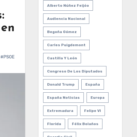
Alberto Núñez Feijóo
:
Audiencia Nacional
 en
Begoña Gómez
Carles Puigdemont
,
#PSOE
Castilla Y León
Congreso De Los Diputados
Donald Trump
España
España Noticias
Europa
Extremadura
Felipe VI
Florida
Félix Bolaños