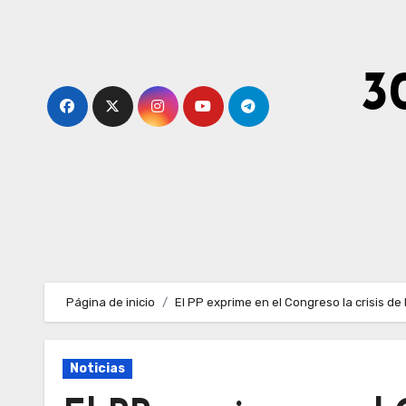
Ir
al
contenido
3
Página de inicio
El PP exprime en el Congreso la crisis d
Noticias