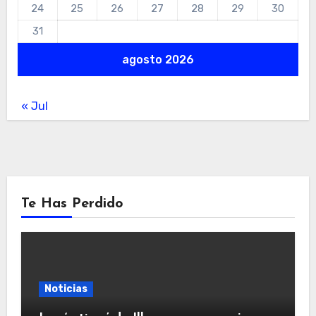
24
25
26
27
28
29
30
31
agosto 2026
« Jul
Te Has Perdido
Noticias