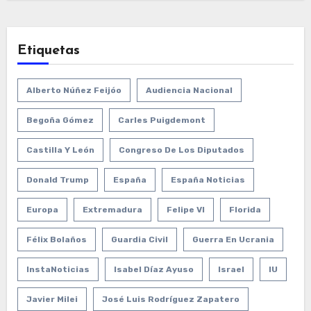
Etiquetas
Alberto Núñez Feijóo
Audiencia Nacional
Begoña Gómez
Carles Puigdemont
Castilla Y León
Congreso De Los Diputados
Donald Trump
España
España Noticias
Europa
Extremadura
Felipe VI
Florida
Félix Bolaños
Guardia Civil
Guerra En Ucrania
InstaNoticias
Isabel Díaz Ayuso
Israel
IU
Javier Milei
José Luis Rodríguez Zapatero