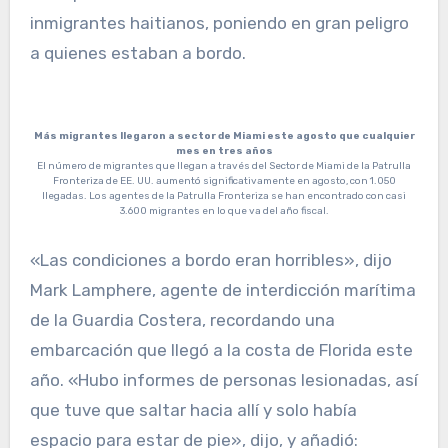
inmigrantes haitianos, poniendo en gran peligro
a quienes estaban a bordo.
Más migrantes llegaron a sector de Miami este agosto que cualquier
mes en tres años
El número de migrantes que llegan a través del Sector de Miami de la Patrulla
Fronteriza de EE. UU. aumentó significativamente en agosto, con 1.050
llegadas. Los agentes de la Patrulla Fronteriza se han encontrado con casi
3.600 migrantes en lo que va del año fiscal.
«Las condiciones a bordo eran horribles», dijo
Mark Lamphere, agente de interdicción marítima
de la Guardia Costera, recordando una
embarcación que llegó a la costa de Florida este
año. «Hubo informes de personas lesionadas, así
que tuve que saltar hacia allí y solo había
espacio para estar de pie», dijo, y añadió: