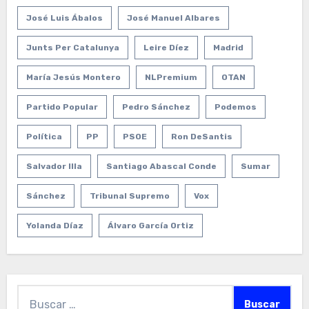
José Luis Ábalos
José Manuel Albares
Junts Per Catalunya
Leire Díez
Madrid
María Jesús Montero
NLPremium
OTAN
Partido Popular
Pedro Sánchez
Podemos
Política
PP
PSOE
Ron DeSantis
Salvador Illa
Santiago Abascal Conde
Sumar
Sánchez
Tribunal Supremo
Vox
Yolanda Díaz
Álvaro García Ortiz
Buscar: