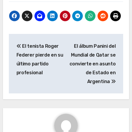
Navegación
El tenista Roger
El álbum Panini del
de
Federer pierde en su
Mundial de Qatar se
entradas
último partido
convierte en asunto
profesional
de Estado en
Argentina