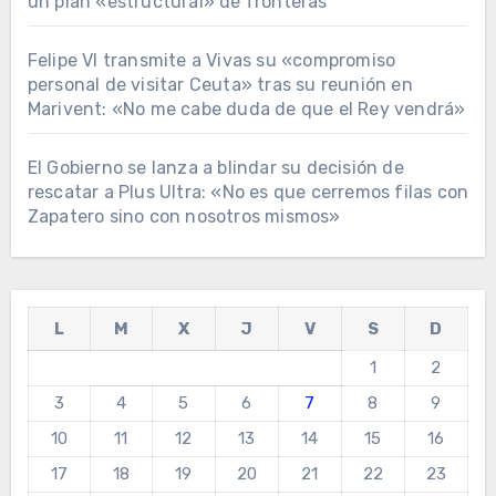
un plan «estructural» de fronteras
Felipe VI transmite a Vivas su «compromiso
personal de visitar Ceuta» tras su reunión en
Marivent: «No me cabe duda de que el Rey vendrá»
El Gobierno se lanza a blindar su decisión de
rescatar a Plus Ultra: «No es que cerremos filas con
Zapatero sino con nosotros mismos»
L
M
X
J
V
S
D
1
2
3
4
5
6
7
8
9
10
11
12
13
14
15
16
17
18
19
20
21
22
23